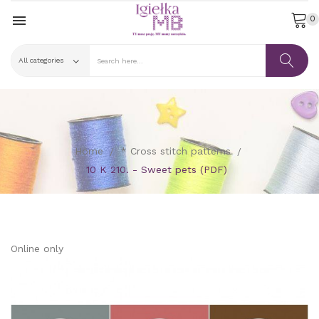

0
Home
* Cross stitch patterns
10 K 210. - Sweet pets (PDF)
Online only