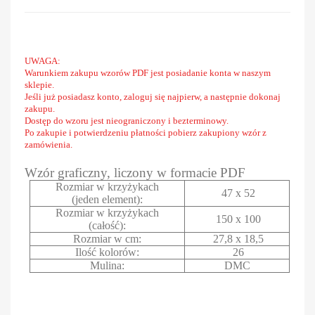
UWAGA:
Warunkiem zakupu wzorów PDF jest posiadanie konta w naszym
sklepie.
Jeśli już posiadasz konto, zaloguj się najpierw, a następnie dokonaj
zakupu.
Dostęp do wzoru jest nieograniczony i bezterminowy.
Po zakupie i potwierdzeniu płatności pobierz zakupiony wzór z
zamówienia.
Wzór graficzny, liczony w formacie PDF
Rozmiar w krzyżykach
47 x 52
(jeden element):
Rozmiar w krzyżykach
150 x 100
(całość):
Rozmiar w cm:
27,8 x 18,5
Ilość kolorów:
26
Mulina:
DMC