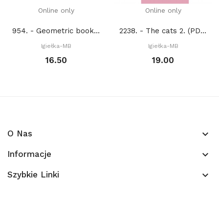
Online only
Online only
954. - Geometric bookmarks (PDF)
2238. - The cats 2. (PDF)
Igiełka-MB
Igiełka-MB
16.50
19.00
O Nas
keyboard_arrow_down
Informacje
keyboard_arrow_down
Szybkie Linki
keyboard_arrow_down