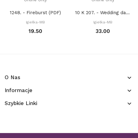
1248. - Fireburst (PDF)
10 K 207. - Wedding dance (PDF)
Igiełka-MB
Igiełka-MB
19.50
33.00
O Nas
keyboard_arrow_down
Informacje
keyboard_arrow_down
Szybkie Linki
keyboard_arrow_down