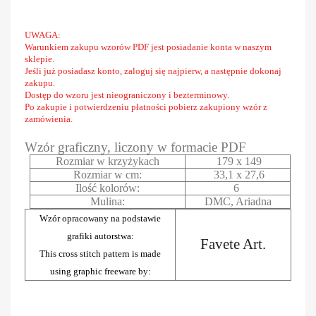
UWAGA:
Warunkiem zakupu wzorów PDF jest posiadanie konta w naszym
sklepie.
Jeśli już posiadasz konto, zaloguj się najpierw, a następnie dokonaj
zakupu.
Dostęp do wzoru jest nieograniczony i bezterminowy.
Po zakupie i potwierdzeniu płatności pobierz zakupiony wzór z
zamówienia.
Wzór graficzny, liczony w formacie PDF
Rozmiar w krzyżykach
179 x 149
Rozmiar w cm:
33,1 x 27,6
Ilość kolorów:
6
Mulina:
DMC, Ariadna
Wzór opracowany na podstawie
grafiki autorstwa:
Favete Art.
This cross stitch pattern is made
using graphic freeware by: