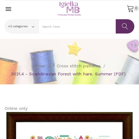

0
Home
* Cross stitch patterns
3031.4 - Scandinavian Forest with hare. Summer (PDF)
Online only