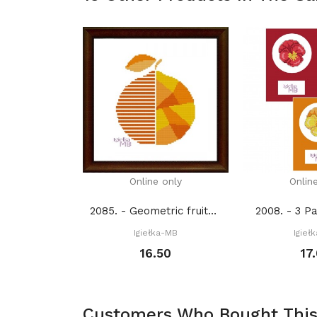
Online only
Onlin
2085. - Geometric fruits - Orange (PDF)
2008. - 3 P
Igiełka-MB
Igieł
16.50
17
Customers Who Bought This