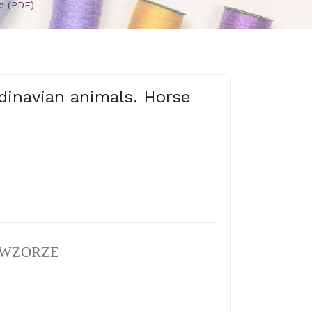
se (PDF)
ndinavian animals. Horse
 WZORZE