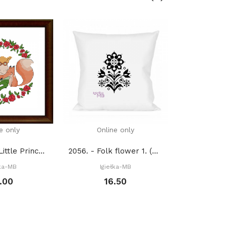
e only
Online only
Onli
2433. - The Little Prince 3. (PDF)
2056. - Folk flower 1. (PDF)
łka-MB
Igiełka-MB
Igie
.00
16.50
1