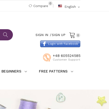
0
Compare
English
expand_more
SIGN IN
SIGN UP
0
Login with Facebook
+48 605524585
Customer Support
 BEGINNERS
FREE PATTERNS