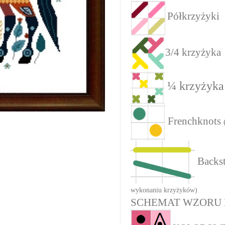
Półkrzyżyki
3/4 krzyżyka
¼ krzyżyka
Frenchknots
Backst
wykonaniu krzyżyków)
SCHEMAT WZORU 