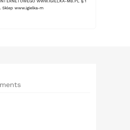
INTERNETOWEGO WWW.IGIELKA-MB.PL § 1
 Sklep www.igielka-m
hments