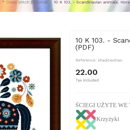
* Cross stitch patterns
10 K 103. - Scandinavian animals. Hor
10 K 103. - Sca
(PDF)
Reference:
shadowshao
22.00
Tax included
ŚCIEGI UŻYTE WE
Krzyżyki