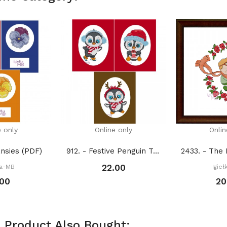
e only
Online only
Onlin
ansies (PDF)
912. - Festive Penguin Trio 2. (PDF)
22.00
ka-MB
Igie
.00
20
 Product Also Bought: