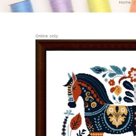
Home
Online only