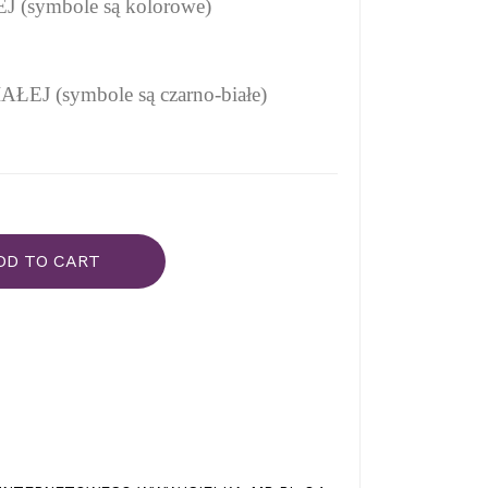
(symbole są kolorowe)
EJ (symbole są czarno-białe)
DD TO CART