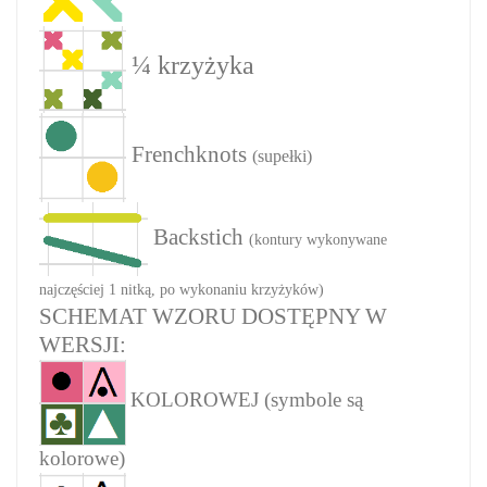
¼ krzyżyka
Frenchknots
(supełki)
Backstich
(kontury wykonywane
najczęściej 1 nitką, po wykonaniu krzyżyków)
SCHEMAT WZORU DOSTĘPNY W
WERSJI:
KOLOROWEJ (symbole są
kolorowe)