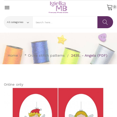

0
Home
* Cross stitch patterns
2435. - Angels (PDF)
Online only