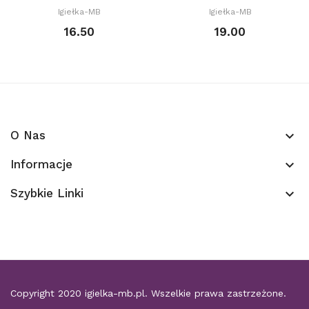
Igiełka-MB
Igiełka-MB
16.50
19.00
O Nas
keyboard_arrow_down
Informacje
keyboard_arrow_down
Szybkie Linki
keyboard_arrow_down
Copyright 2020
igielka-mb.pl
. Wszelkie prawa zastrzeżone.