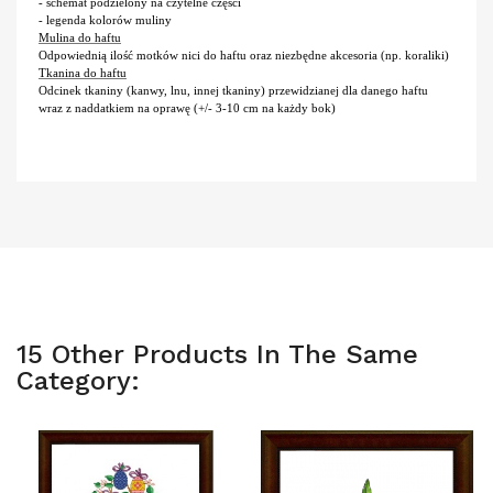
- schemat podzielony na czytelne części
- legenda kolorów muliny
Mulina do haftu
Odpowiednią ilość motków nici do haftu oraz niezbędne akcesoria (np. koraliki)
Tkanina do haftu
Odcinek tkaniny (kanwy, lnu, innej tkaniny) przewidzianej dla danego haftu
wraz z naddatkiem na oprawę (+/- 3-10 cm na każdy bok)
15 Other Products In The Same
Category: