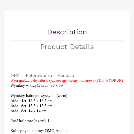
Description
Product Details
2461. - Kolorowanka - Mandala
Wzór graficzny do haftu krzyżykowego liczony - kolorowy (PDF/ WYDRUK)
Wymiary w krzyżykach
:
99 x 99
Wymiary haftu po wyszyciu (w cm)
:
Aida 14ct
: 18,5 x 18,5 cm
Aida 16ct:
15,5 x 15,5 cm
Aida 18ct:
14 x 14 cm
Ilość kolorów (razem)
: 1
Kolorystyka muliny
:
DMC, Ariadna