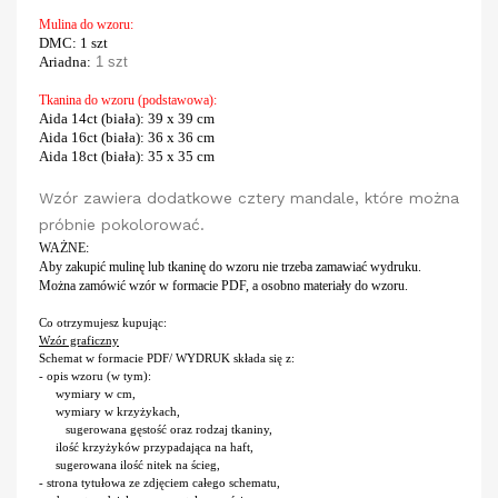
Mulina do wzoru:
DMC
: 1 szt
Ariadna:
1 szt
Tkanina do wzoru (podstawowa):
Aida 14ct (biała)
: 39 x 39 cm
Aida 16ct (biała)
: 36 x 36 cm
Aida 18ct (biała)
:
35 x 35 cm
Wzór zawiera dodatkowe cztery mandale, które można
próbnie pokolorować.
WAŻNE:
Aby zakupić mulinę lub tkaninę do wzoru nie trzeba zamawiać wydruku.
Można zamówić wzór w formacie PDF, a osobno materiały do wzoru.
Co otrzymujesz kupując:
Wzór graficzny
Schemat w formacie PDF/ WYDRUK składa się z:
- opis wzoru (w tym):
wymiary w cm,
wymiary w krzyżykach,
sugerowana gęstość oraz rodzaj tkaniny,
ilość krzyżyków przypadająca na haft,
sugerowana ilość nitek na ścieg,
- strona tytułowa ze zdjęciem całego schematu,