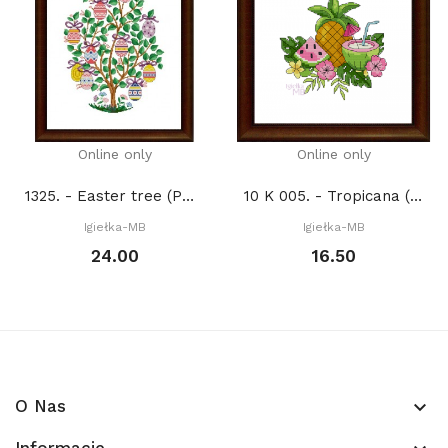
Online only
Online only
1325. - Easter tree (PDF)
10 K 005. - Tropicana (PDF)
Igiełka-MB
Igiełka-MB
24.00
16.50
O Nas
keyboard_arrow_down