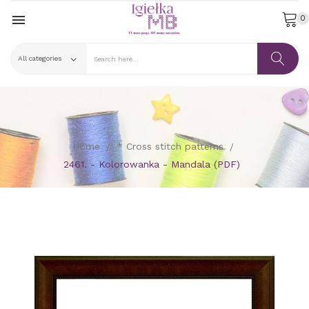

0
Home
* Cross stitch patterns
2461. - Kolorowanka - Mandala (PDF)