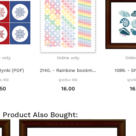
e only
Online only
Onlin
żynki (PDF)
2140. - Rainbow bookmarks (PDF)
1089. - S
ka-MB
Igiełka-MB
Igie
.50
16.00
16
 Product Also Bought: