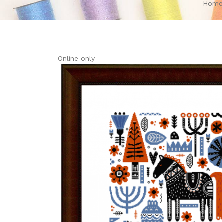
Hom
Online only