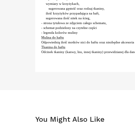
wymiary w krzyżykach,
sugerowana gęstość oraz rodzaj tkaniny,
ilość krzyżyków przypadająca na haft,
sugerowana ilość nitek na ścieg,
- strona tytułowa ze zdjęciem całego schematu,
- schemat podzielony na czytelne części
- legenda kolorów muliny
Mulina do haftu
Odpowiednią ilość motków nici do haftu oraz niezbędne akcesoria (
Tkanina do haftu
Odcinek tkaniny (kanwy, lnu, innej tkaniny) przewidzianej dla d
You Might Also Like