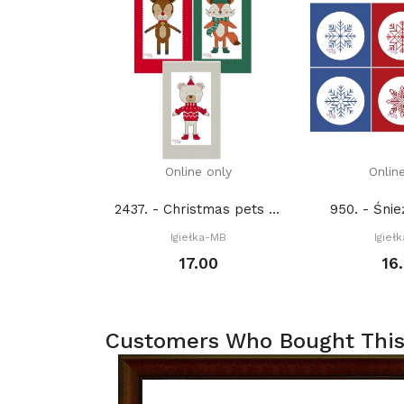
Online only
Onlin
2437. - Christmas pets (PDF)
950. - Śnie
Igiełka-MB
Igieł
17.00
16
Customers Who Bought This