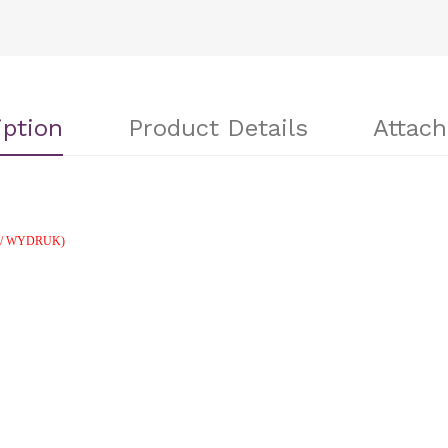
iption
Product Details
Attac
PDF/ WYDRUK)