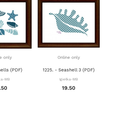
e only
Online only
Onli
hells (PDF)
1225. - Seashell 3 (PDF)
1
łka-MB
Igiełka-MB
.50
19.50