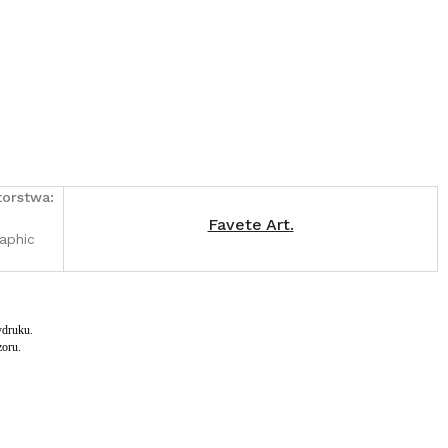
torstwa:
Favete Art.
raphic
ydruku.
oru.