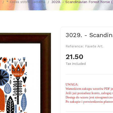
e
* Cross stitch patterns
3029. - Scandinavian Forest horse 
3029. - Scandin
Reference:
Favete Art.
21.50
Tax included
UWAGA:
Warunkiem zakupu wzorów PDF jes
Jeśli już posiadasz konto, zaloguj
Dostęp do wzoru jest nieograniczo
Po zakupie i potwierdzeniu płatno