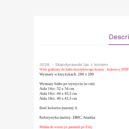
Descr
3029. - Skandynawski las z koniem
Wzór graficzny do haftu krzyżykowego liczony - kolorowy (
Wymiary w krzyżykach
: 280 x 290
Wymiary haftu po wyszyciu (w cm)
:
Aida 14ct
: 52 x 54 cm
Aida 16ct:
44 x 45,5 cm
Aida 18ct:
40 x 41,5 cm
Ilość kolorów (razem)
: 6
Kolorystyka muliny
:
DMC, Ariadna
Mulina do wzoru (w pasmach po 8 m):