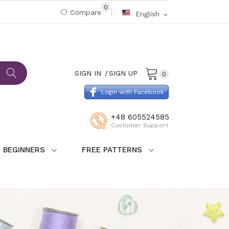
0
Compare
English
expand_more
SIGN IN
SIGN UP
0
Login with Facebook
+48 605524585
Customer Support
 BEGINNERS
FREE PATTERNS