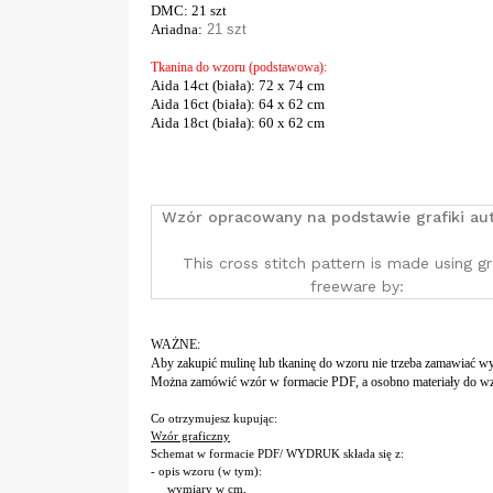
DMC
: 21 szt
Ariadna:
21 szt
Tkanina do wzoru (podstawowa):
Aida 14ct (biała)
: 72 x 74 cm
Aida 16ct (biała)
: 64 x 62 cm
Aida 18ct (biała)
: 60 x 62 cm
Wzór opracowany na podstawie grafiki au
This cross stitch pattern is made using g
freeware by:
WAŻNE:
Aby zakupić mulinę lub tkaninę do wzoru nie trzeba zamawiać w
Można zamówić wzór w formacie PDF, a osobno materiały do wz
Co otrzymujesz kupując:
Wzór graficzny
Schemat w formacie PDF/ WYDRUK składa się z:
- opis wzoru (w tym):
wymiary w cm,