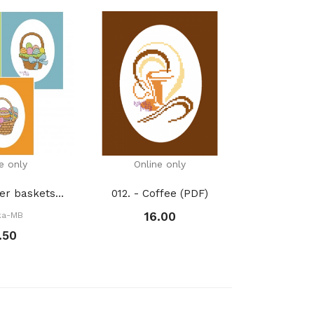
e only
Online only
Onli
2466. - Easter baskets (PDF)
012. - Coffee (PDF)
16.00
łka-MB
Igie
.50
1