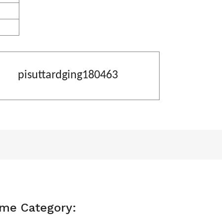
pisuttardging180463
ame Category: