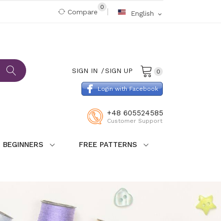
0
Compare
English
expand_more
SIGN IN
SIGN UP
0
Login with Facebook
+48 605524585
Customer Support
 BEGINNERS
FREE PATTERNS