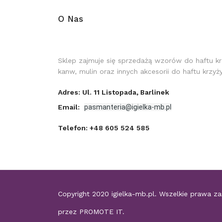
O Nas
Sklep zajmuje się sprzedażą wzorów do haftu k
kanw, mulin oraz innych akcesorii do haftu krzy
Adres: Ul. 11 Listopada, Barlinek
Email:
pasmanteria@igielka-mb.pl
Telefon:
+48 605 524 585
Copyright 2020
igielka-mb.pl
. Wszelkie prawa z
przez
PROMOTE IT
.