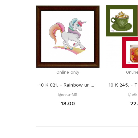
Online only
Onlin
10 K 021. - Rainbow unicorn IV (PDF)
Igiełka-MB
Igieł
18.00
22