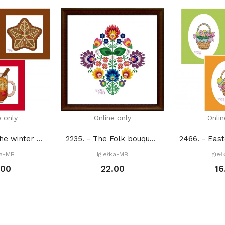
e only
Online only
Onlin
10 K 245. - The winter moments 1. (PDF)
2235. - The Folk bouquet (PDF)
ka-MB
Igiełka-MB
Igie
.00
22.00
16