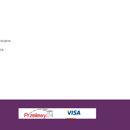
owane
ka