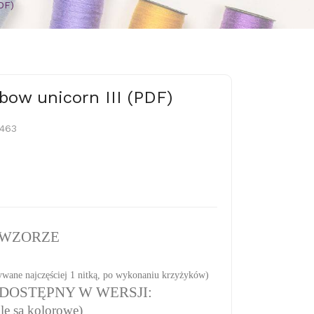
DF)
bow unicorn III (PDF)
0463
 WZORZE
wane najczęściej 1 nitką, po wykonaniu krzyżyków)
DOSTĘPNY W WERSJI:
 są kolorowe)