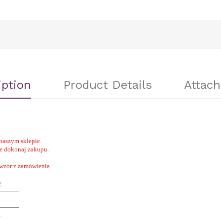
iption
Product Details
Attac
naszym sklepie.
nie dokonaj zakupu.
 wzór z zamówienia.
F
8