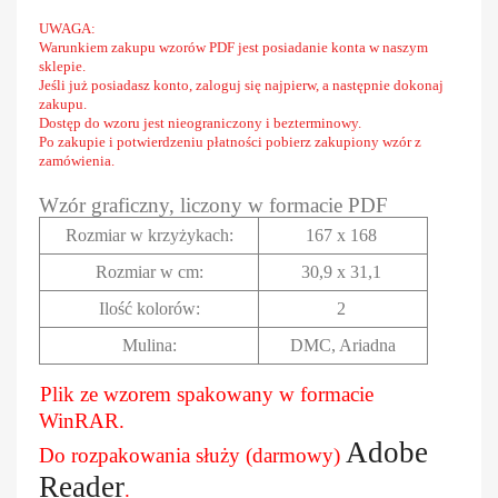
UWAGA:
Warunkiem zakupu wzorów PDF jest posiadanie konta w naszym
sklepie.
Jeśli już posiadasz konto, zaloguj się najpierw, a następnie dokonaj
zakupu.
Dostęp do wzoru jest nieograniczony i bezterminowy.
Po zakupie i potwierdzeniu płatności pobierz zakupiony wzór z
zamówienia.
Wzór graficzny, liczony w formacie PDF
Rozmiar w krzyżykach
:
167 x 168
Rozmiar w cm
:
30,9 x 31,1
Ilość kolorów:
2
Mulina:
DMC, Ariadna
Plik ze wzorem spakowany w formacie
WinRAR.
Adobe
Do rozpakowania służy (darmowy)
Reader
.