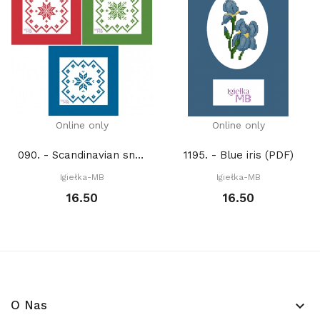
Online only
Online only
090. - Scandinavian snowflakes (PDF)
1195. - Blue iris (PDF)
Igiełka-MB
Igiełka-MB
16.50
16.50
O Nas
keyboard_arrow_down