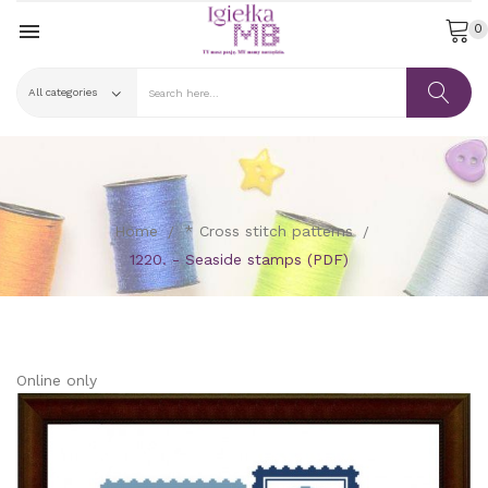

0
Home
* Cross stitch patterns
1220. - Seaside stamps (PDF)
Online only