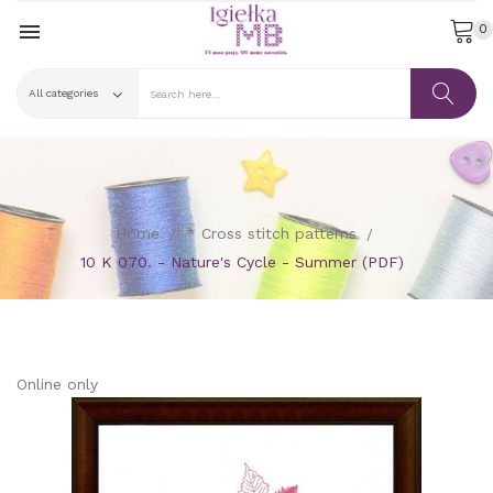

0
Home
* Cross stitch patterns
10 K 070. - Nature's Cycle - Summer (PDF)
Online only