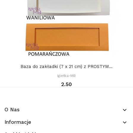
Baza do zakładki (7 x 21 cm) z PROSTYM...
Igiełka-MB
2.50
O Nas
keyboard_arrow_down
Informacje
keyboard_arrow_down