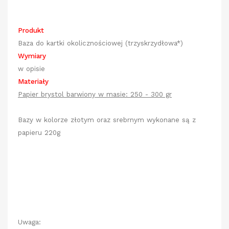
Produkt
Baza do kartki okolicznościowej (trzyskrzydłowa*)
Wymiary
w opisie
Materiały
Papier brystol barwiony w masie: 250 - 300 gr
Bazy w kolorze złotym oraz srebrnym wykonane są z
papieru 220g
Uwaga: