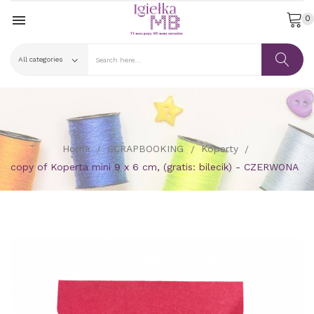

0
Home
SCRAPBOOKING
Koperty
copy of Koperta mini 9 x 6 cm, (gratis: bilecik) - CZERWONA