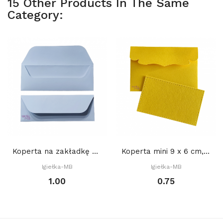
15 Other Products In The Same
Category:
Koperta na zakładkę do książki 22 x 8 cm, SKLEJONA
Koperta mini 9 x 6 cm, (gratis: bilecik) - ŻÓŁTA
Igiełka-MB
Igiełka-MB
1.00
0.75