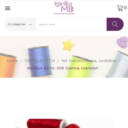

0
Home
CROSS-STITCH
Nić metalizowana, ozdobna
Metalux 60 m: 308 Ciemna czerwień