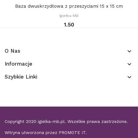
Baza dwuskrzydłowa z przeszyciami 15 x 15 cm
Igiełka-MB
1.50
O Nas
keyboard_arrow_down
Informacje
keyboard_arrow_down
Szybkie Linki
keyboard_arrow_down
Copyright 2020
igielka-mb.pl
. Wszelkie prawa zastrzeżone.
Witryna utworzona przez
PROMOTE IT
.