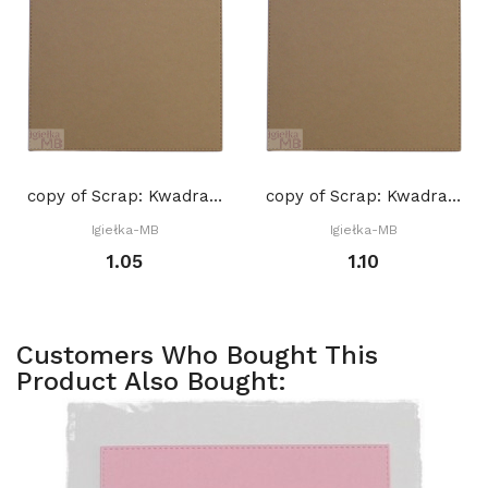
copy of Scrap: Kwadrat z przeszyciami 15,2 x...
copy of Scrap: Kwadrat z przeszyciami 15,2 x...
Igiełka-MB
Igiełka-MB
1.05
1.10
Customers Who Bought This
Product Also Bought: