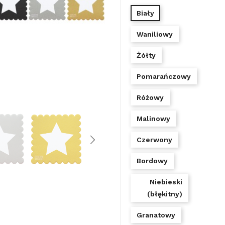
Biały
Waniliowy
Żółty
Pomarańczowy
Różowy
Malinowy
Czerwony
Bordowy
Niebieski
(błękitny)
Granatowy