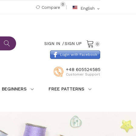
0
Compare
English
expand_more
SIGN IN
SIGN UP
0
Login with Facebook
+48 605524585
Customer Support
 BEGINNERS
FREE PATTERNS