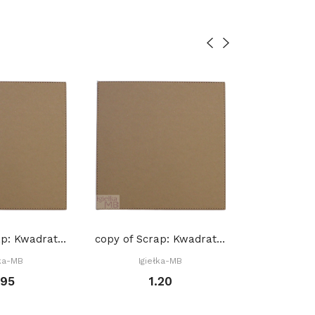
copy of Scrap: Kwadrat z przeszyciami 15,2 x...
copy of Scrap: Kwadrat z przeszyciami 15,2 x...
łka-MB
Igiełka-MB
Igie
.95
1.20
1