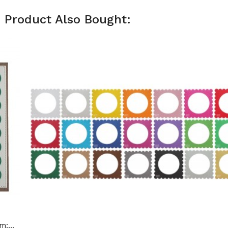
 Product Also Bought:
:...