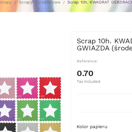
Scrapy
Scrapy: Kwadratowe
Scrap 10h. KWADRAT DEKORACYJ
Scrap 10h. KW
GWIAZDA (środe
Reference:
0.70
Tax included
Kolor papieru