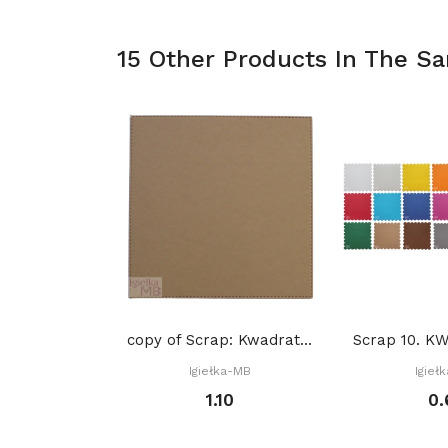
15 Other Products In The S
copy of Scrap: Kwadrat z przeszyciami 15,2 x...
Igiełka-MB
Igieł
1.10
0.