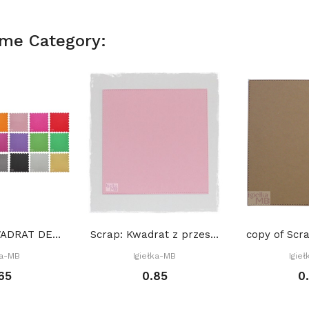
ame Category:
Scrap 10. KWADRAT DEKORACYJNY. CIASTECZKO 13 cm
Scrap: Kwadrat z przeszyciami 12,2 x 12,2 cm
ka-MB
Igiełka-MB
Igie
65
0.85
0