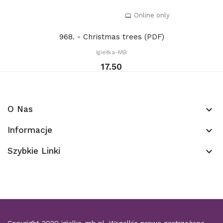
Online only
968. - Christmas trees (PDF)
Igiełka-MB
17.50
O Nas
keyboard_arrow_down
Informacje
keyboard_arrow_down
Szybkie Linki
keyboard_arrow_down
Copyright 2020
igielka-mb.pl
. Wszelkie prawa zastrzeżone.