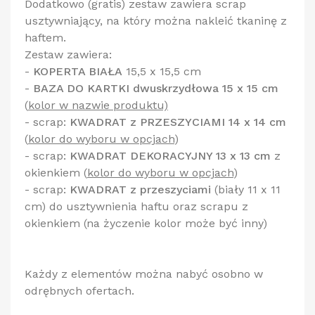
Dodatkowo (gratis) zestaw zawiera scrap
usztywniający, na który można nakleić tkaninę z
haftem.
Zestaw zawiera:
-
KOPERTA BIAŁA
15,5 x 15,5 cm
-
BAZA DO KARTKI dwuskrzydłowa 15 x 15 cm
(
kolor w nazwie produktu)
- scrap:
KWADRAT z PRZESZYCIAMI 14 x 14 cm
(
kolor do wyboru w opcjach
)
- scrap:
KWADRAT DEKORACYJNY 13 x 13 cm
z
okienkiem
(
kolor do wyboru w opcjach
)
- scrap:
KWADRAT z przeszyciami
(biały 11 x 11
cm) do usztywnienia haftu oraz scrapu z
okienkiem (na życzenie kolor może być inny)
Każdy z elementów można nabyć osobno w
odrębnych ofertach.