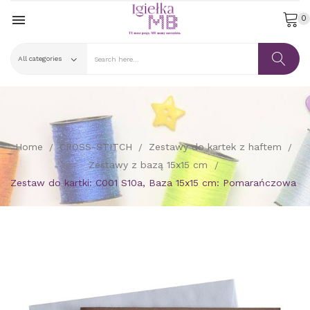

0
Home
CROSS-STITCH
Zestawy do kartek z haftem
Zestawy z bazą 15x15 cm
Zestaw do kartki: C001 S10a, Baza 15x15 cm: Pomarańczowa