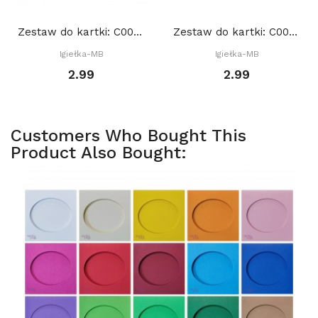
Zestaw do kartki: C004 S10d, Baza 15x15 cm:...
Zestaw do kartki: C002 S10b, Baza 15x15 cm:...
Igiełka-MB
Igiełka-MB
2.99
2.99
Customers Who Bought This
Product Also Bought: