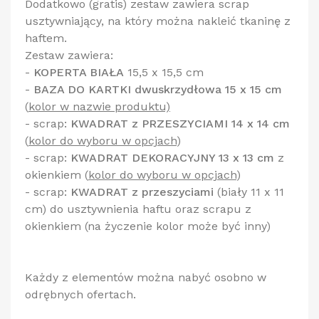
Dodatkowo (gratis) zestaw zawiera scrap
usztywniający, na który można nakleić tkaninę z
haftem.
Zestaw zawiera:
-
KOPERTA BIAŁA
15,5 x 15,5 cm
-
BAZA DO KARTKI dwuskrzydłowa 15 x 15 cm
(
kolor w nazwie produktu)
- scrap:
KWADRAT z PRZESZYCIAMI 14 x 14 cm
(
kolor do wyboru w opcjach
)
- scrap:
KWADRAT DEKORACYJNY 13 x 13 cm
z
okienkiem
(
kolor do wyboru w opcjach
)
- scrap:
KWADRAT z przeszyciami
(biały 11 x 11
cm) do usztywnienia haftu oraz scrapu z
okienkiem (na życzenie kolor może być inny)
Każdy z elementów można nabyć osobno w
odrębnych ofertach.