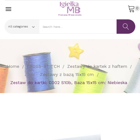

0
Home
CROSS-STITCH
Zestawy do kartek z haftem
Zestawy z bazą 15x15 cm
Zestaw do kartki: C002 S10b, Baza 15x15 cm: Niebieska