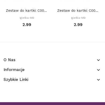
Zestaw do kartki: C001 S10a, Baza 15x15 cm:...
Zestaw do kartki: C001 S10a, Baza 15x15 cm:...
Igiełka-MB
Igiełka-MB
2.99
2.99
O Nas
keyboard_arrow_down
Informacje
keyboard_arrow_down
Szybkie Linki
keyboard_arrow_down