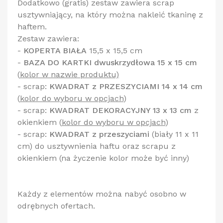
Dodatkowo (gratis) zestaw zawiera scrap
usztywniający, na który można nakleić tkaninę z
haftem.
Zestaw zawiera:
-
KOPERTA BIAŁA
15,5 x 15,5 cm
-
BAZA DO KARTKI dwuskrzydłowa 15 x 15 cm
(
kolor w nazwie produktu)
- scrap:
KWADRAT z PRZESZYCIAMI 14 x 14 cm
(
kolor do wyboru w opcjach
)
- scrap:
KWADRAT DEKORACYJNY 13 x 13 cm
z
okienkiem
(
kolor do wyboru w opcjach
)
- scrap:
KWADRAT z przeszyciami
(biały 11 x 11
cm) do usztywnienia haftu oraz scrapu z
okienkiem (na życzenie kolor może być inny)
Każdy z elementów można nabyć osobno w
odrębnych ofertach.