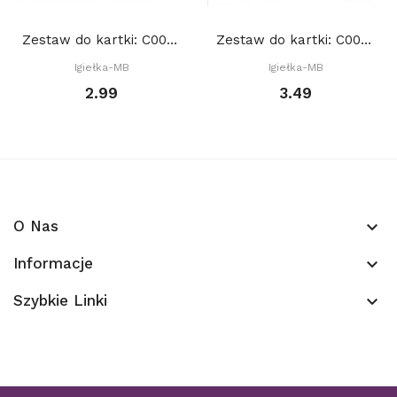
Zestaw do kartki: C001 S10a, Baza 15x15 cm:...
Zestaw do kartki: C003 S10c, Baza 15x15 cm:...
Igiełka-MB
Igiełka-MB
2.99
3.49
O Nas
keyboard_arrow_down
Informacje
keyboard_arrow_down
Szybkie Linki
keyboard_arrow_down