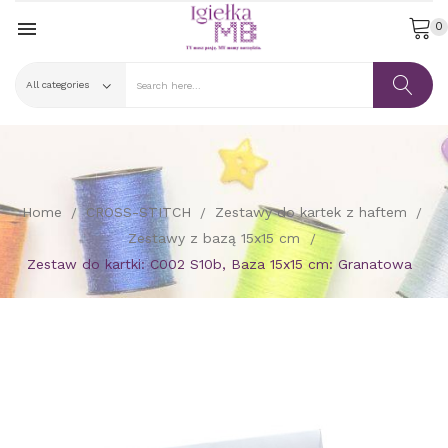

0
Home
CROSS-STITCH
Zestawy do kartek z haftem
Zestawy z bazą 15x15 cm
Zestaw do kartki: C002 S10b, Baza 15x15 cm: Granatowa