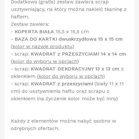
Dodatkowo (gratis) zestaw zawiera scrap
usztywniający, na który można nakleić tkaninę z
haftem.
Zestaw zawiera:
-
KOPERTA BIAŁA
15,5 x 15,5 cm
-
BAZA DO KARTKI dwuskrzydłowa 15 x 15 cm
(
kolor w nazwie produktu)
- scrap:
KWADRAT z PRZESZYCIAMI 14 x 14 cm
(
kolor do wyboru w opcjach
)
- scrap:
KWADRAT DEKORACYJNY 13 x 13 cm
z
okienkiem
(
kolor do wyboru w opcjach
)
- scrap:
KWADRAT z przeszyciami
(biały 11 x 11
cm) do usztywnienia haftu oraz scrapu z
okienkiem (na życzenie kolor może być inny)
Każdy z elementów można nabyć osobno w
odrębnych ofertach.