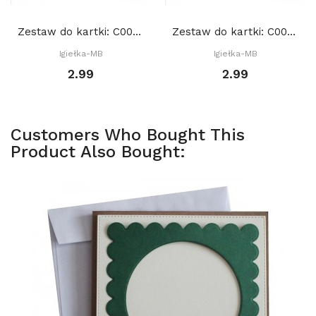
Zestaw do kartki: C003 S10c, Baza 15x15 cm: Różowa
Zestaw do kartki: C003 S10c, Baza 15x15 cm:...
Igiełka-MB
Igiełka-MB
2.99
2.99
Customers Who Bought This
Product Also Bought: