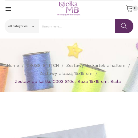

0
Home
CROSS-STITCH
Zestawy do kartek z haftem
Zestawy z bazą 15x15 cm
Zestaw do kartki: C003 S10c, Baza 15x15 cm: Biała