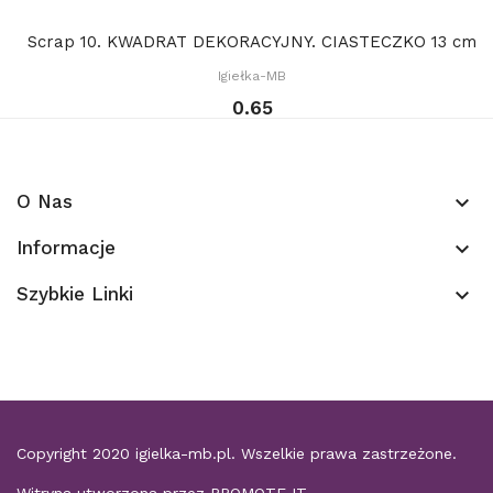
Scrap 10. KWADRAT DEKORACYJNY. CIASTECZKO 13 cm
Igiełka-MB
0.65
O Nas
keyboard_arrow_down
Informacje
keyboard_arrow_down
Szybkie Linki
keyboard_arrow_down
Copyright 2020
igielka-mb.pl
. Wszelkie prawa zastrzeżone.