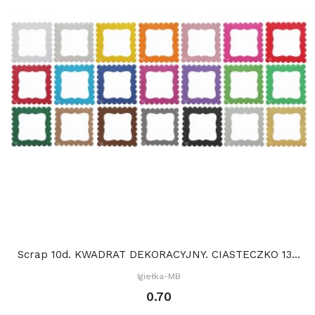
Scrap 10d. KWADRAT DEKORACYJNY. CIASTECZKO 13...
Igiełka-MB
0.70