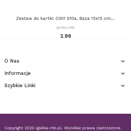
Zestaw do kartki: C001 S10a, Baza 15x15 cm:...
Igiełka-MB
2.99
O Nas
keyboard_arrow_down
Informacje
keyboard_arrow_down
Szybkie Linki
keyboard_arrow_down
Copyright 2020
igielka-mb.pl
. Wszelkie prawa zastrzeżone.