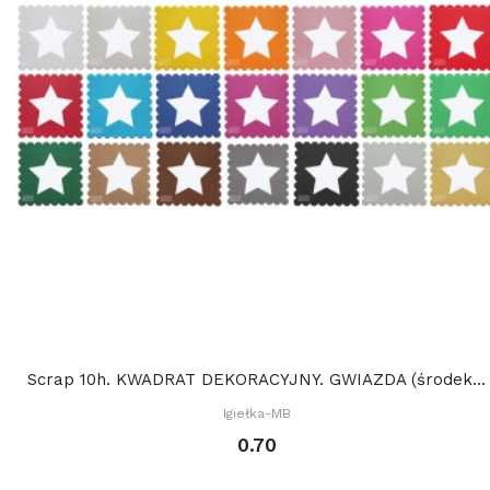
Scrap 10h. KWADRAT DEKORACYJNY. GWIAZDA (środek...
Igiełka-MB
0.70