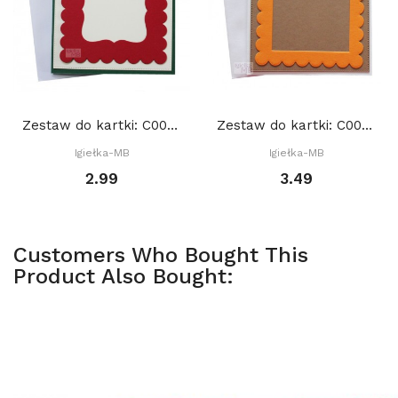
Zestaw do kartki: C004 S10d, Baza 15x15 cm:...
Zestaw do kartki: C002 S10b, Baza 15x15 cm: Złota
Igiełka-MB
Igiełka-MB
2.99
3.49
Customers Who Bought This
Product Also Bought: