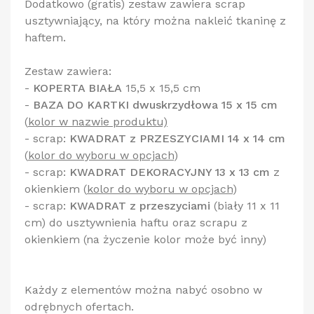
Dodatkowo (gratis) zestaw zawiera scrap
usztywniający, na który można nakleić tkaninę z
haftem.
Zestaw zawiera:
-
KOPERTA BIAŁA
15,5 x 15,5 cm
-
BAZA DO KARTKI dwuskrzydłowa 15 x 15 cm
(
kolor w nazwie produktu)
- scrap:
KWADRAT z PRZESZYCIAMI 14 x 14 cm
(
kolor do wyboru w opcjach
)
- scrap:
KWADRAT DEKORACYJNY 13 x 13 cm
z
okienkiem
(
kolor do wyboru w opcjach
)
- scrap:
KWADRAT z przeszyciami
(biały 11 x 11
cm) do usztywnienia haftu oraz scrapu z
okienkiem (na życzenie kolor może być inny)
Każdy z elementów można nabyć osobno w
odrębnych ofertach.