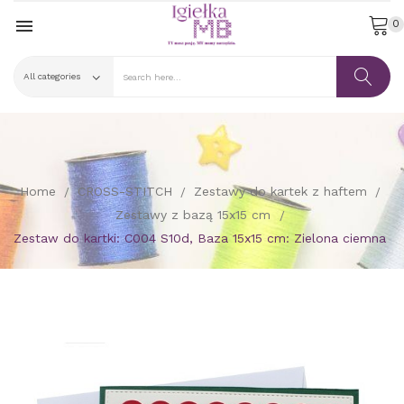

0
Home
CROSS-STITCH
Zestawy do kartek z haftem
Zestawy z bazą 15x15 cm
Zestaw do kartki: C004 S10d, Baza 15x15 cm: Zielona ciemna