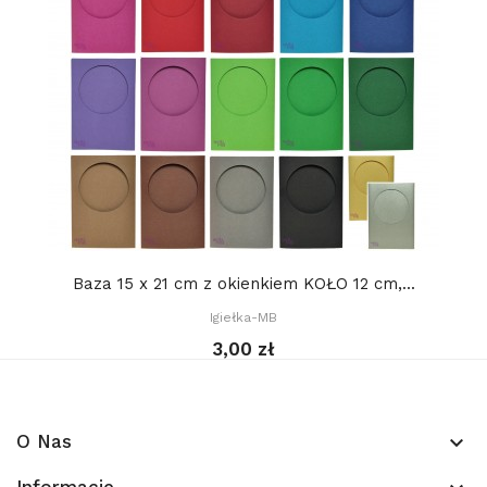
Baza 15 x 21 cm z okienkiem KOŁO 12 cm,...
Igiełka-MB
3,00 zł
O Nas
keyboard_arrow_down