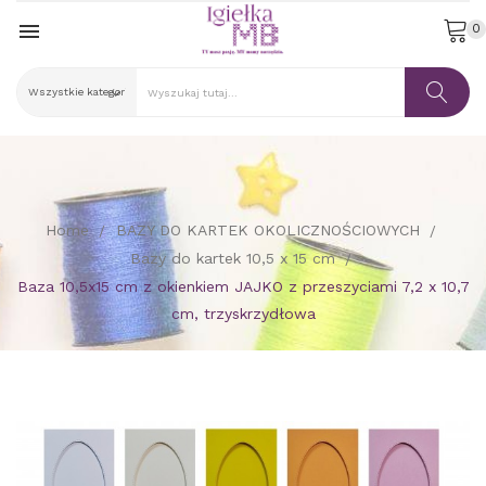

0
Home
BAZY DO KARTEK OKOLICZNOŚCIOWYCH
Bazy do kartek 10,5 x 15 cm
Baza 10,5x15 cm z okienkiem JAJKO z przeszyciami 7,2 x 10,7
cm, trzyskrzydłowa