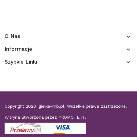
O Nas
keyboard_arrow_down
Informacje
keyboard_arrow_down
Szybkie Linki
keyboard_arrow_down
Copyright 2020
igielka-mb.pl
. Wszelkie prawa zastrzeżone.
Witryna utworzona przez
PROMOTE IT
.