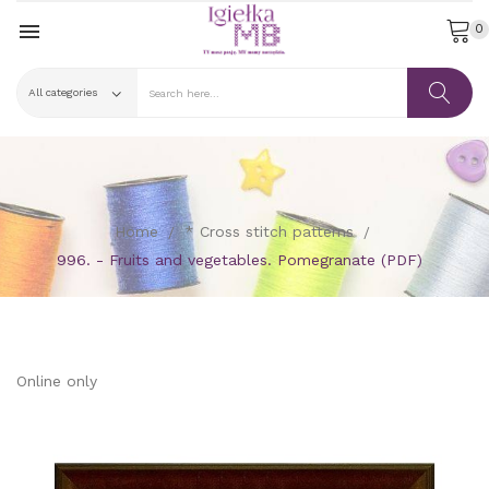

0
Home
* Cross stitch patterns
996. - Fruits and vegetables. Pomegranate (PDF)
Online only