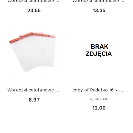
Woreczki celofanowe z taśmą (100 szt) 12,5 x 17...
Woreczki celofanowe z taśmą (100 szt) 15 x 20 +...
23.55
13.35
Woreczki celofanowe z taśmą (100 szt) 8 x 23 +...
copy of Pudełko 16 x 16 x 2,5 cm
6.97
Igiełka-MB
12.00