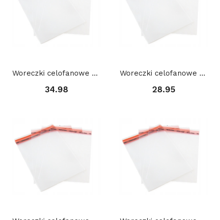
Woreczki celofanowe z taśmą (100 szt) 15 x 30 +...
Woreczki celofanowe z taśmą (100 szt) 17 x 24 +...
34.98
28.95