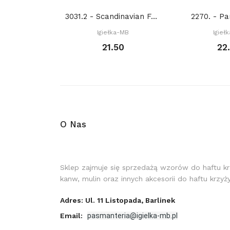
3031.2 - Scandinavian Forest with hare. Winter...
2270. - Pa
Igiełka-MB
Igieł
21.50
22
O Nas
Sklep zajmuje się sprzedażą wzorów do haftu k
kanw, mulin oraz innych akcesorii do haftu krzy
Adres: Ul. 11 Listopada, Barlinek
Email:
pasmanteria@igielka-mb.pl