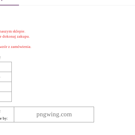
naszym sklepie.
nie dokonaj zakupu.
 wzór z zamówienia.
F
6
:
pngwing.com
re by: