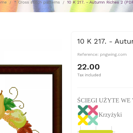
ome
* Cross stitch patterns
10 K 217. - Autumn Riches 2 (PD
10 K 217. - Aut
Reference:
pngwing.com
22.00
Tax included
ŚCIEGI UŻYTE WE
Krzyżyki