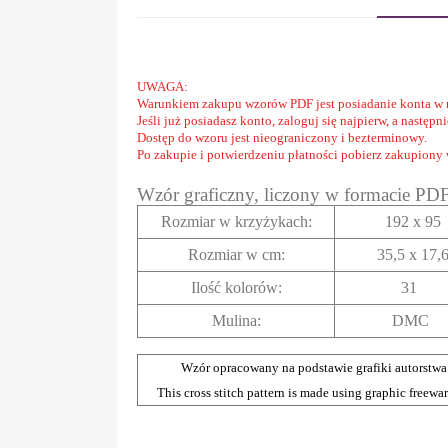
UWAGA:
Warunkiem zakupu wzorów PDF jest posiadanie konta w 
Jeśli już posiadasz konto, zaloguj się najpierw, a następ
Dostęp do wzoru jest nieograniczony i bezterminowy.
Po zakupie i potwierdzeniu płatności pobierz zakupiony
Wzór graficzny, liczony w formacie PD
Rozmiar w krzyżykach
:
192 x 95
Rozmiar w cm
:
35,5 x 17,
Ilość kolorów:
31
Mulina:
DMC
Wzór opracowany na podstawie grafiki autorstwa
This cross stitch pattern is made using graphic freewa