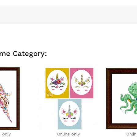
ame Category:
e only
Online only
Onlin