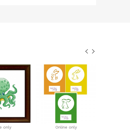
e only
Online only
Onli