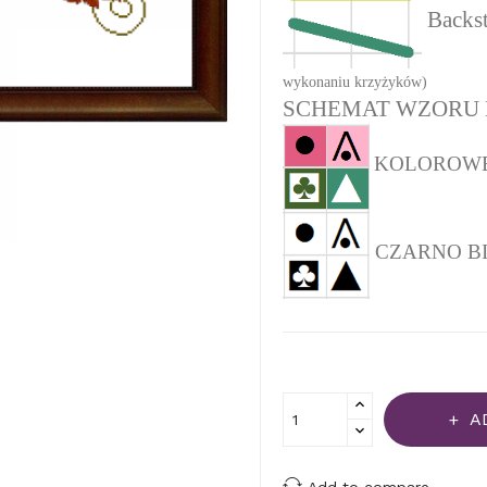
Backst
wykonaniu krzyżyków)
SCHEMAT WZORU 
KOLOROWEJ 
CZARNO BIAŁ
A
Add to compare