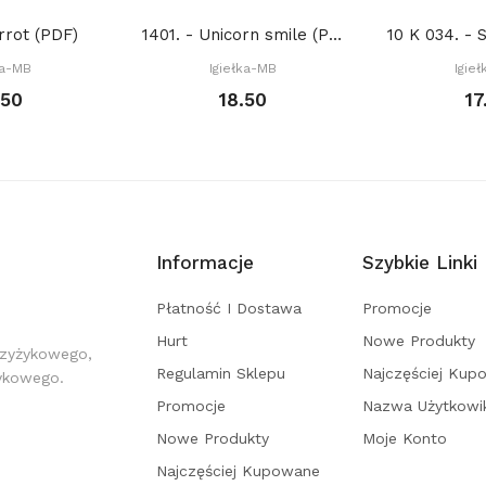
rrot (PDF)
1401. - Unicorn smile (PDF)
ka-MB
Igiełka-MB
Igie
.50
18.50
17
Informacje
Szybkie Linki
Płatność I Dostawa
Promocje
Hurt
Nowe Produkty
rzyżykowego,
Regulamin Sklepu
Najczęściej Kup
żykowego.
Promocje
Nazwa Użytkowi
Nowe Produkty
Moje Konto
Najczęściej Kupowane