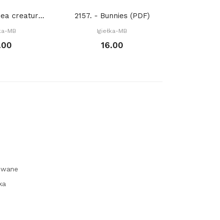
10 K 034. - Sea creatures. Octopus (PDF)
2157. - Bunnies (PDF)
1
łka-MB
Igiełka-MB
.00
16.00
owane
ka