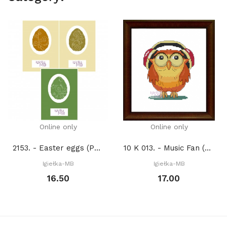
Online only
Online only
2153. - Easter eggs (PDF)
10 K 013. - Music Fan (PDF)
Igiełka-MB
Igiełka-MB
16.50
17.00