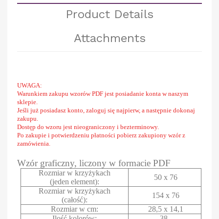
Product Details
Attachments
UWAGA:
Warunkiem zakupu wzorów PDF jest posiadanie konta w naszym
sklepie.
Jeśli już posiadasz konto, zaloguj się najpierw, a następnie dokonaj
zakupu.
Dostęp do wzoru jest nieograniczony i bezterminowy.
Po zakupie i potwierdzeniu płatności pobierz zakupiony wzór z
zamówienia.
Wzór graficzny, liczony w formacie PDF
Rozmiar w krzyżykach
50 x 76
(jeden element):
Rozmiar w krzyżykach
154 x 76
(całość):
Rozmiar w cm:
28,5 x 14,1
Ilość kolorów:
38