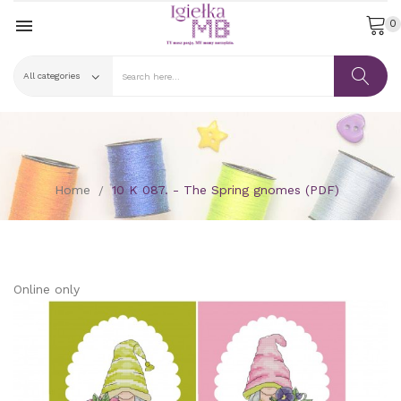

0
Home
10 K 087. - The Spring gnomes (PDF)
Online only