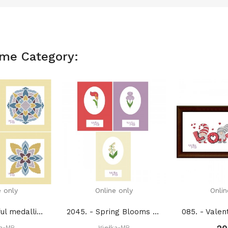
ame Category:
e only
Online only
Onlin
2137. - Colorful medallions (PDF)
2045. - Spring Blooms 2. (PDF)
ka-MB
Igiełka-MB