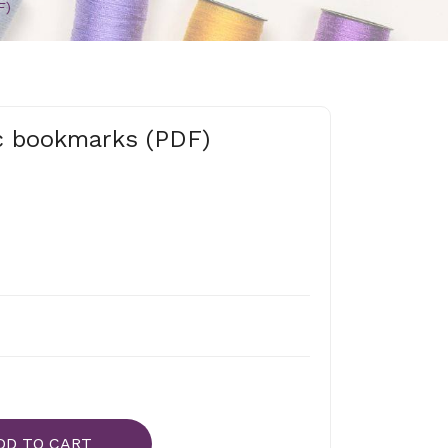
F)
c bookmarks (PDF)
DD TO CART