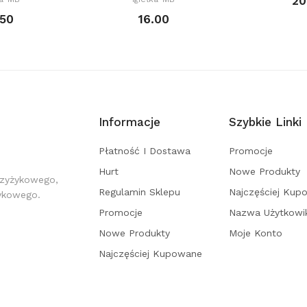
20
.50
16.00
Informacje
Szybkie Linki
Płatność I Dostawa
Promocje
Hurt
Nowe Produkty
rzyżykowego,
Regulamin Sklepu
Najczęściej Kup
żykowego.
Promocje
Nazwa Użytkowi
Nowe Produkty
Moje Konto
Najczęściej Kupowane