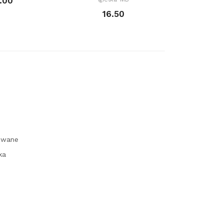
.00
1
16.50
owane
ka