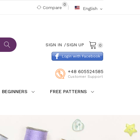
0
Compare
English
expand_more
SIGN IN
SIGN UP
0
Login with Facebook
+48 605524585
Customer Support
 BEGINNERS
FREE PATTERNS