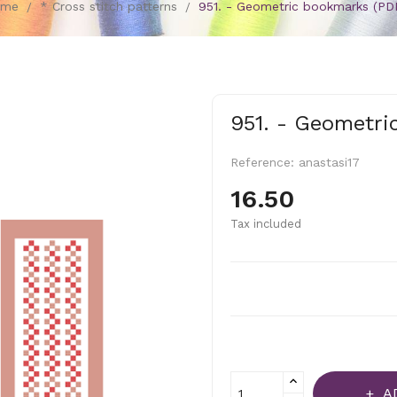
ome
* Cross stitch patterns
951. - Geometric bookmarks (PD
951. - Geometri
Reference:
anastasi17
16.50
Tax included
A