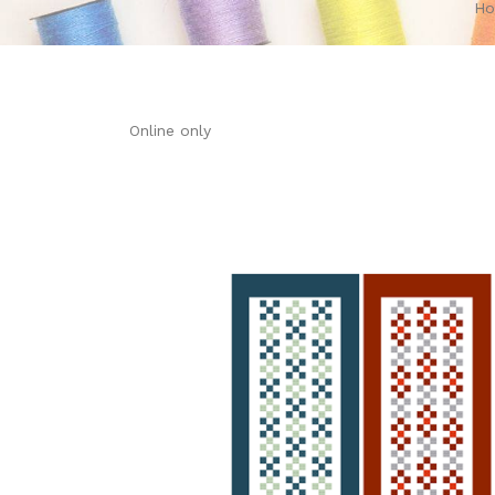
H
Online only