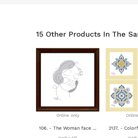
15 Other Products In The S
Online only
Onlin
106. - The Woman face 6. (PDF)
Igiełka-MB
Igieł