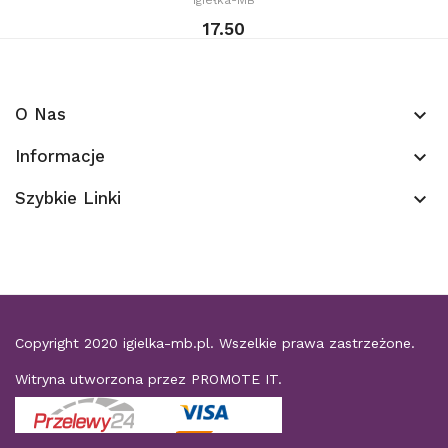
17.50
O Nas
keyboard_arrow_down
Informacje
keyboard_arrow_down
Szybkie Linki
keyboard_arrow_down
Copyright 2020
igielka-mb.pl
. Wszelkie prawa zastrzeżone.
Witryna utworzona przez
PROMOTE IT
.