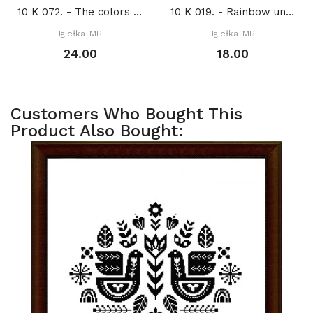
10 K 072. - The colors of autumn (PDF)
10 K 019. - Rainbow unicorn II (PDF)
Igiełka-MB
Igiełka-MB
24.00
18.00
Customers Who Bought This
Product Also Bought: