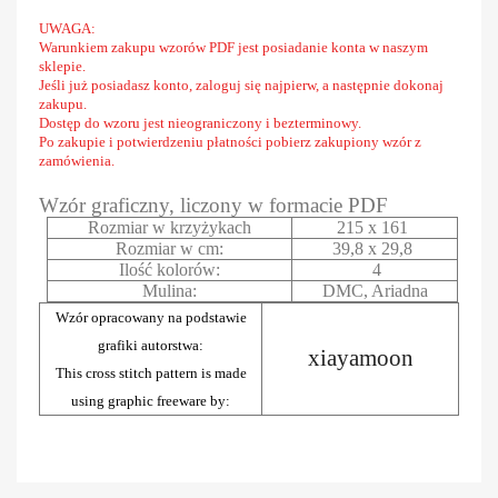
UWAGA:
Warunkiem zakupu wzorów PDF jest posiadanie konta w naszym
sklepie.
Jeśli już posiadasz konto, zaloguj się najpierw, a następnie dokonaj
zakupu.
Dostęp do wzoru jest nieograniczony i bezterminowy.
Po zakupie i potwierdzeniu płatności pobierz zakupiony wzór z
zamówienia.
Wzór graficzny, liczony w formacie PDF
Rozmiar w krzyżykach
215 x 161
Rozmiar w cm:
39,8 x 29,8
Ilość kolorów:
4
Mulina:
DMC, Ariadna
Wzór opracowany na podstawie
grafiki autorstwa:
xiayamoon
This cross stitch pattern is made
using graphic freeware by: