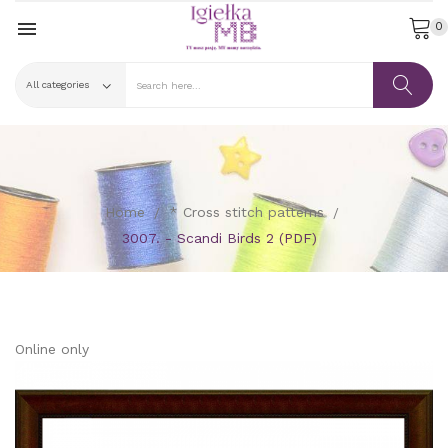

0
Home
* Cross stitch patterns
3007. - Scandi Birds 2 (PDF)
Online only