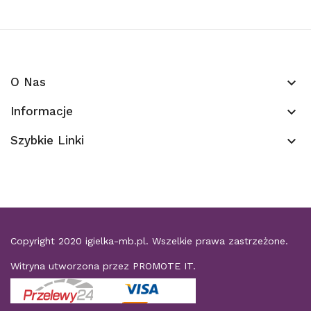
O Nas
keyboard_arrow_down
Informacje
keyboard_arrow_down
Szybkie Linki
keyboard_arrow_down
Copyright 2020
igielka-mb.pl
. Wszelkie prawa zastrzeżone.
Witryna utworzona przez
PROMOTE IT
.