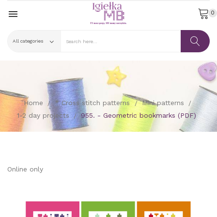

0
Home
* Cross stitch patterns
Mini patterns
1-2 day projects
955. - Geometric bookmarks (PDF)
Online only