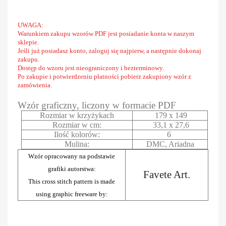
UWAGA:
Warunkiem zakupu wzorów PDF jest posiadanie konta w naszym
sklepie.
Jeśli już posiadasz konto, zaloguj się najpierw, a następnie dokonaj
zakupu.
Dostęp do wzoru jest nieograniczony i bezterminowy.
Po zakupie i potwierdzeniu płatności pobierz zakupiony wzór z
zamówienia.
Wzór graficzny, liczony w formacie PDF
Rozmiar w krzyżykach
179 x 149
Rozmiar w cm:
33,1 x 27,6
Ilość kolorów:
6
Mulina:
DMC, Ariadna
Wzór opracowany na podstawie
grafiki autorstwa:
Favete Art.
This cross stitch pattern is made
using graphic freeware by: