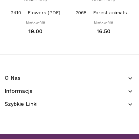
2410. - Flowers (PDF)
2068. - Forest animals. Squirrel (PDF)
Igiełka-MB
Igiełka-MB
19.00
16.50
O Nas
keyboard_arrow_down
Informacje
keyboard_arrow_down
Szybkie Linki
keyboard_arrow_down