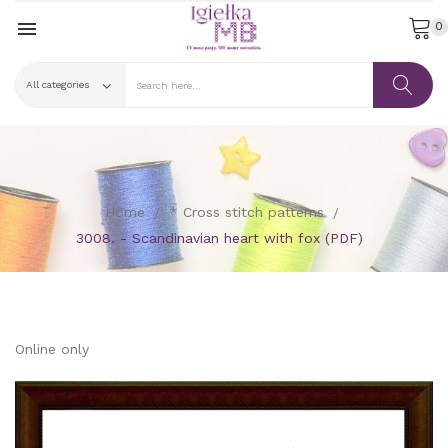

0
Home
* Cross stitch patterns
3008. - Scandinavian heart with fox (PDF)
Online only