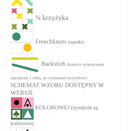
¼ krzyżyka
Frenchknots
(supełki)
Backstich
(kontury wykonywane
najczęściej 1 nitką, po wykonaniu krzyżyków)
SCHEMAT WZORU DOSTĘPNY W
WERSJI:
KOLOROWEJ (symbole są
kolorowe)