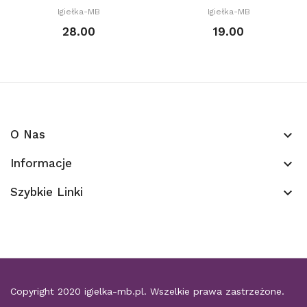
Igiełka-MB
Igiełka-MB
28.00
19.00
O Nas
keyboard_arrow_down
Informacje
keyboard_arrow_down
Szybkie Linki
keyboard_arrow_down
Copyright 2020
igielka-mb.pl
. Wszelkie prawa zastrzeżone.