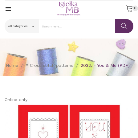

0
Home
* Cross stitch patterns
2032. - You & Me (PDF)
Online only