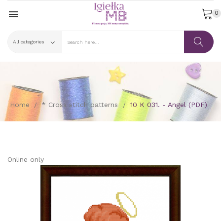

0
Home
* Cross stitch patterns
10 K 031. - Angel (PDF)
Online only