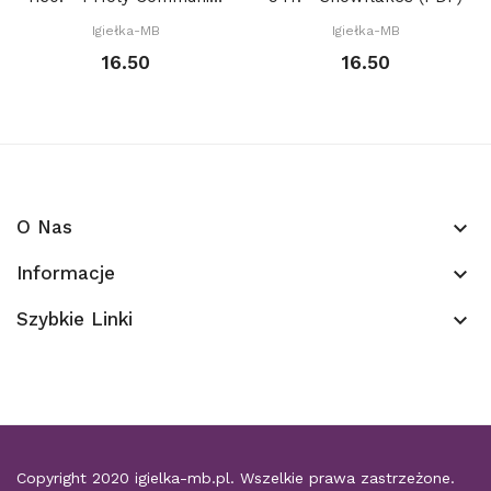
Igiełka-MB
Igiełka-MB
16.50
16.50
O Nas
keyboard_arrow_down
Informacje
keyboard_arrow_down
Szybkie Linki
keyboard_arrow_down
Copyright 2020
igielka-mb.pl
. Wszelkie prawa zastrzeżone.