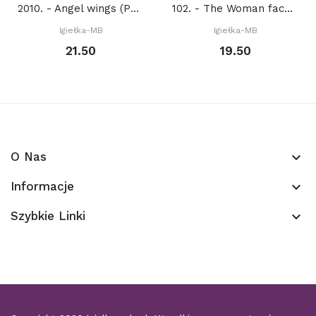
2010. - Angel wings (PDF)
102. - The Woman face 2. (PDF)
Igiełka-MB
Igiełka-MB
21.50
19.50
O Nas
keyboard_arrow_down
Informacje
keyboard_arrow_down
Szybkie Linki
keyboard_arrow_down