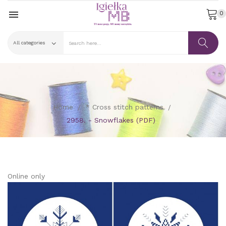

0
Home
* Cross stitch patterns
2958. - Snowflakes (PDF)
Online only