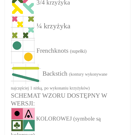
3/4 krzyżyka
¼ krzyżyka
Frenchknots
(supełki)
Backstich
(kontury wykonywane
najczęściej 1 nitką, po wykonaniu krzyżyków)
SCHEMAT WZORU DOSTĘPNY W
WERSJI:
KOLOROWEJ (symbole są
kolorowe)