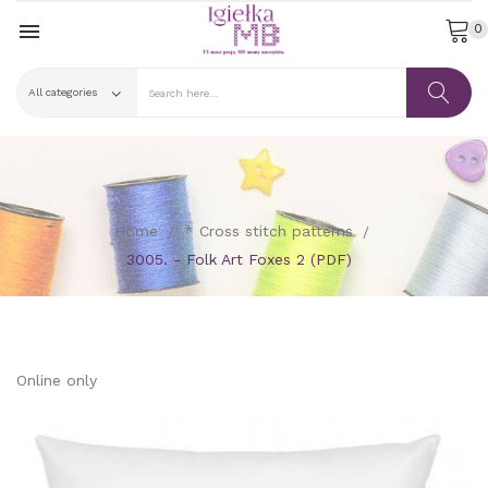

0
Home
* Cross stitch patterns
3005. - Folk Art Foxes 2 (PDF)
Online only