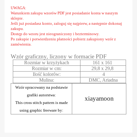
UWAGA:
Warunkiem zakupu wzorów PDF jest posiadanie konta w naszym
sklepie.
Jeśli już posiadasz konto, zaloguj się najpierw, a następnie dokonaj
zakupu.
Dostęp do wzoru jest nieograniczony i bezterminowy.
Po zakupie i potwierdzeniu płatności pobierz zakupiony wzór z
zamówienia.
Wzór graficzny, liczony w formacie PDF
Rozmiar w krzyżykach
161 x 161
Rozmiar w cm:
29,8 x 29,8
Ilość kolorów:
4
Mulina:
DMC, Ariadna
Wzór opracowany na podstawie
grafiki autorstwa:
xiayamoon
This cross stitch pattern is made
using graphic freeware by: