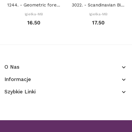
1244. - Geometric forest animals: Owl (PDF)
3022. - Scandinavian Birds (PDF)
Igiełka-MB
Igiełka-MB
16.50
17.50
O Nas
keyboard_arrow_down
Informacje
keyboard_arrow_down
Szybkie Linki
keyboard_arrow_down