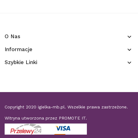
O Nas
keyboard_arrow_down
Informacje
keyboard_arrow_down
Szybkie Linki
keyboard_arrow_down
Copyright 2020
igielka-mb.pl
. Wszelkie prawa zastrzeżone.
Witryna utworzona przez
PROMOTE IT
.