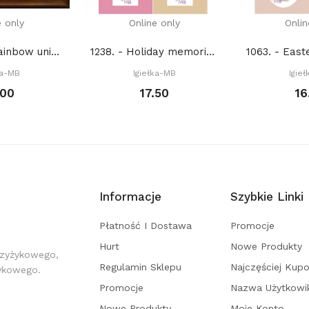
e only
Online only
Onlin
10 K 022. - Rainbow unicorn V (PDF)
1238. - Holiday memories (PDF)
ka-MB
Igiełka-MB
Igie
.00
17.50
16
Informacje
Szybkie Linki
Płatność I Dostawa
Promocje
Hurt
Nowe Produkty
rzyżykowego,
Regulamin Sklepu
Najczęściej Kup
żykowego.
Promocje
Nazwa Użytkowi
Nowe Produkty
Moje Konto