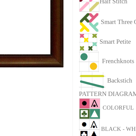
Half Stitch
Smart Three 
Smart Petite
Frenchknots
Backstich
PATTERN DIAGRAM
COLORFUL
BLACK - WH