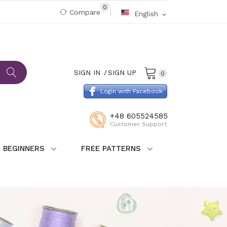
0
Compare
English
expand_more
SIGN IN
SIGN UP
0
Login with Facebook
+48 605524585
Customer Support
 BEGINNERS
FREE PATTERNS