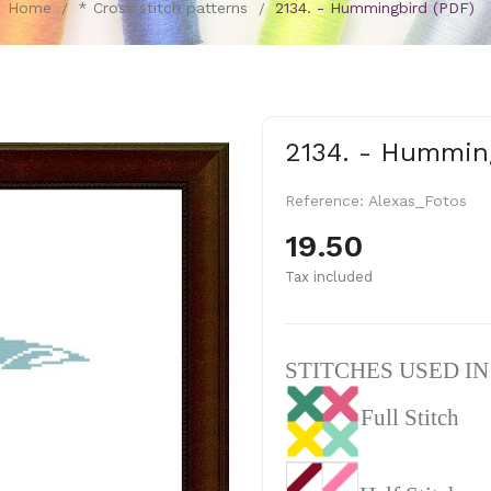
Home
* Cross stitch patterns
2134. - Hummingbird (PDF)
2134. - Hummin
Reference:
Alexas_Fotos
19.50
Tax included
STITCHES USED I
Full Stitch