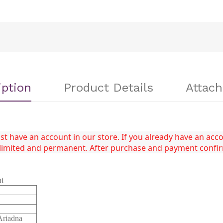
iption
Product Details
Attac
 have an account in our store. If you already have an accou
unlimited and permanent. After purchase and payment confi
at
riadna