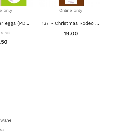
e only
Online only
Onli
1063. - Easter eggs (PDF)
137. - Christmas Rodeo (PDF)
2124. - 
19.00
łka-MB
Igie
.50
1
owane
ka