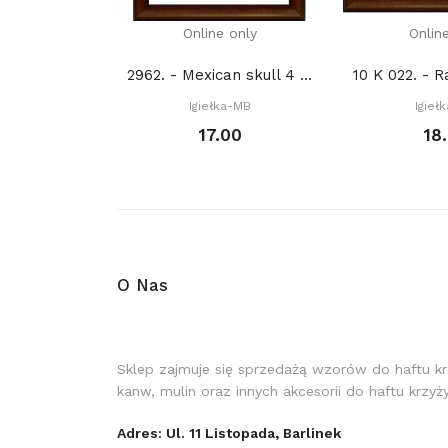
Online only
Onlin
2962. - Mexican skull 4 (PDF)
Igiełka-MB
Igieł
17.00
18
O Nas
Sklep zajmuje się sprzedażą wzorów do haftu k
kanw, mulin oraz innych akcesorii do haftu krzy
Adres: Ul. 11 Listopada, Barlinek