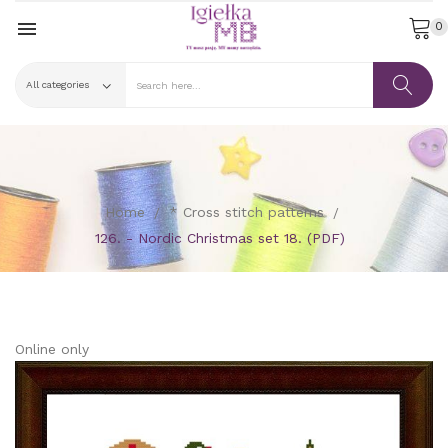

0
Home
* Cross stitch patterns
126. - Nordic Christmas set 18. (PDF)
Online only