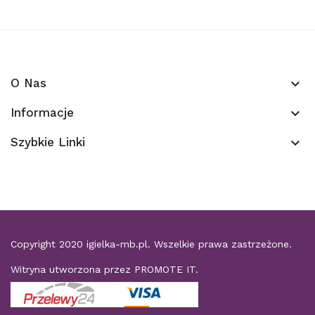
O Nas
keyboard_arrow_down
Informacje
keyboard_arrow_down
Szybkie Linki
keyboard_arrow_down
Copyright 2020
igielka-mb.pl
. Wszelkie prawa zastrzeżone.
Witryna utworzona przez
PROMOTE IT
.