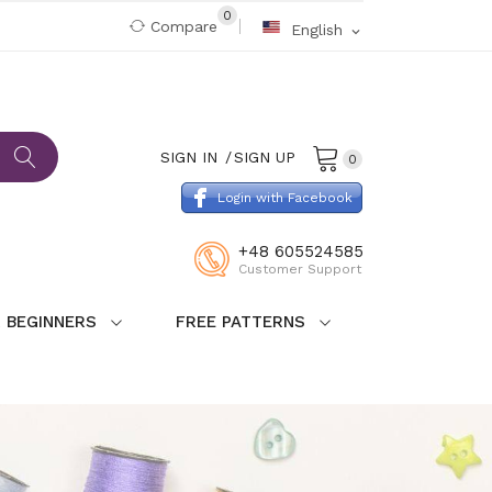
0
Compare
English
expand_more
SIGN IN
SIGN UP
0
Login with Facebook
+48 605524585
Customer Support
 BEGINNERS
FREE PATTERNS