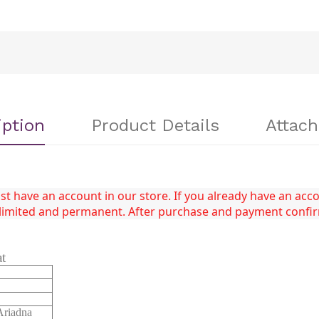
iption
Product Details
Attac
 have an account in our store. If you already have an accou
unlimited and permanent. After purchase and payment confi
at
riadna