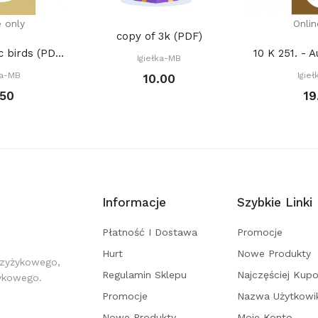
e only
Onlin
copy of 3k (PDF)
1014. - Nordic birds (PDF)
Igiełka-MB
ka-MB
Igie
10.00
.50
19
Informacje
Szybkie Linki
Płatność I Dostawa
Promocje
Hurt
Nowe Produkty
rzyżykowego,
Regulamin Sklepu
Najczęściej Kup
żykowego.
Promocje
Nazwa Użytkowi
Nowe Produkty
Moje Konto