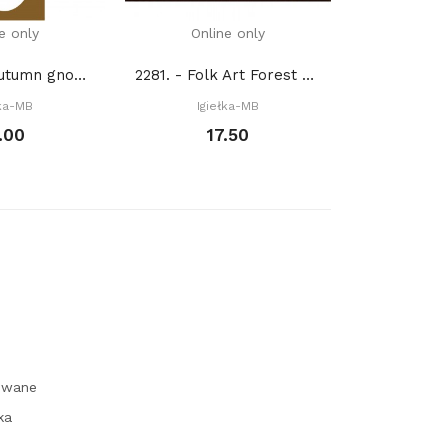
e only
Online only
Onli
10 K 251. - Autumn gnomes (PDF)
2281. - Folk Art Forest Friends. Hares (PDF)
łka-MB
Igiełka-MB
Igie
.00
17.50
1
owane
ka