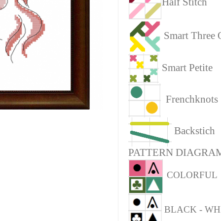
Half Stitch
Smart Three 
Smart Petite
Frenchknots
Backstich
PATTERN DIAGRAM
COLORFUL
BLACK - WH