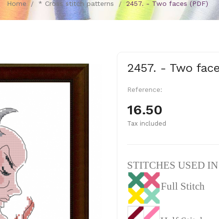
Home
* Cross stitch patterns
2457. - Two faces (PDF)
2457. - Two fac
Reference:
16.50
Tax included
STITCHES USED I
Full Stitch