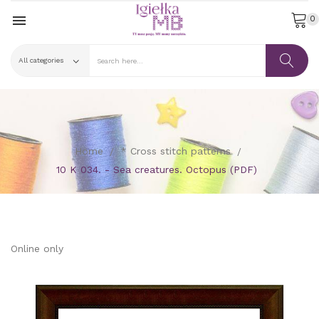

0
Home
* Cross stitch patterns
10 K 034. - Sea creatures. Octopus (PDF)
Online only