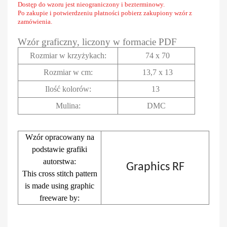
Dostęp do wzoru jest nieograniczony i bezterminowy.
Po zakupie i potwierdzeniu płatności pobierz zakupiony wzór z
zamówienia.
Wzór graficzny, liczony w formacie PDF
Rozmiar w krzyżykach
:
74 x 70
Rozmiar w cm
:
13,7 x 13
Ilość kolorów:
13
Mulina:
DMC
Wzór opracowany na
podstawie grafiki
autorstwa:
Graphics RF
This cross stitch pattern
is made using graphic
freeware by: