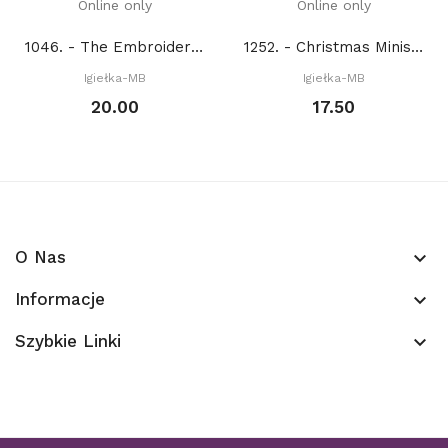
Online only
Online only
1046. - The Embroidery calendar (PDF)
1252. - Christmas Minis (PDF)
Igiełka-MB
Igiełka-MB
20.00
17.50
O Nas
keyboard_arrow_down
Informacje
keyboard_arrow_down
Szybkie Linki
keyboard_arrow_down