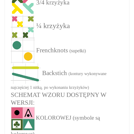
3/4 krzyżyka
¼ krzyżyka
Frenchknots
(supełki)
Backstich
(kontury wykonywane
najczęściej 1 nitką, po wykonaniu krzyżyków)
SCHEMAT WZORU DOSTĘPNY W
WERSJI:
KOLOROWEJ (symbole są
kolorowe)