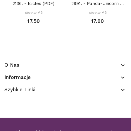
2136. - Icicles (PDF)
2991. - Panda-Unicorn Mash Up (PDF)
Igiełka-MB
Igiełka-MB
17.50
17.00
O Nas
keyboard_arrow_down
Informacje
keyboard_arrow_down
Szybkie Linki
keyboard_arrow_down