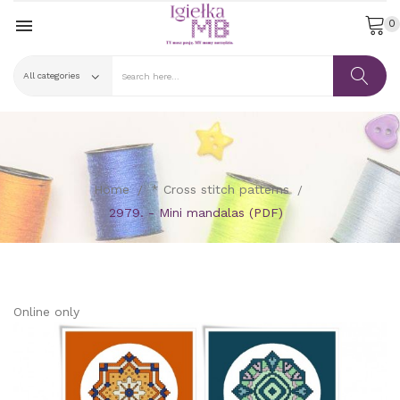

0
Home
* Cross stitch patterns
2979. - Mini mandalas (PDF)
Online only