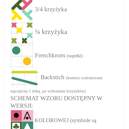
3/4 krzyżyka
¼ krzyżyka
Frenchknots
(supełki)
Backstich
(kontury wykonywane
najczęściej 1 nitką, po wykonaniu krzyżyków)
SCHEMAT WZORU DOSTĘPNY W
WERSJI:
KOLOROWEJ (symbole są