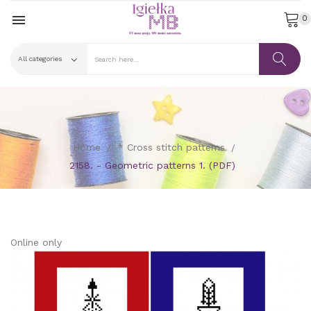

0
Home
* Cross stitch patterns
2158. - Geometric patterns 1. (PDF)
Online only