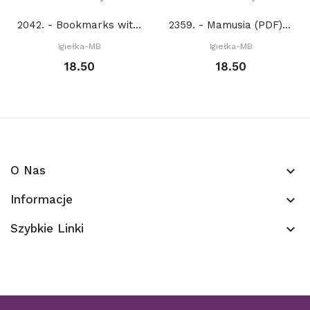
2042. - Bookmarks with retro cars (PDF)
2359. - Mamusia (PDF) No ENGLISH VERSION
Igiełka-MB
Igiełka-MB
18.50
18.50
O Nas
keyboard_arrow_down
Informacje
keyboard_arrow_down
Szybkie Linki
keyboard_arrow_down