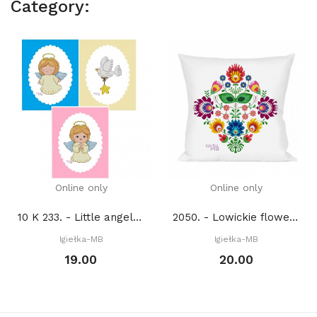
Category:
Online only
Online only
10 K 233. - Little angels 1. (PDF)
2050. - Lowickie flowers (PDF)
Igiełka-MB
Igiełka-MB
19.00
20.00