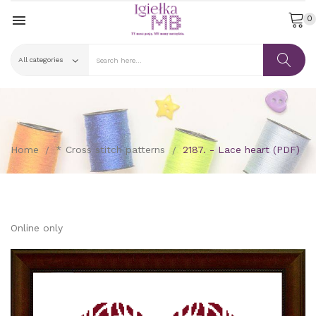

0
Home
* Cross stitch patterns
2187. - Lace heart (PDF)
Online only