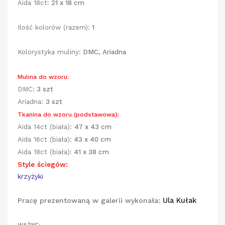
Aida 18ct:
21 x 18 cm
Ilość kolorów (razem):
1
Kolorystyka muliny:
DMC, Ariadna
Mulina do wzoru:
DMC:
3
szt
Ariadna:
3 szt
Tkanina do wzoru (podstawowa):
Aida 14ct (biała):
47 x 43 cm
Aida 16ct (biała):
43 x 40
cm
Aida 18ct (biała):
41 x 38 cm
Style ściegów:
krzyżyki
Ula Kułak
Pracę prezentowaną w galerii wykonała: