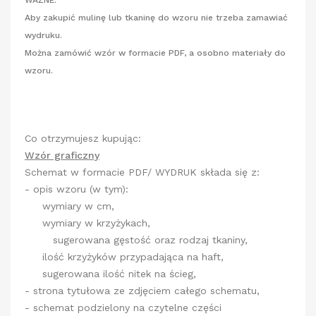
WAŻNE:
Aby zakupić mulinę lub tkaninę do wzoru nie trzeba zamawiać
wydruku.
Można zamówić wzór w formacie PDF, a osobno materiały do
wzoru.
Co otrzymujesz kupując:
Wzór graficzny
Schemat w formacie PDF/ WYDRUK składa się z:
- opis wzoru (w tym):
wymiary w cm,
wymiary w krzyżykach,
sugerowana gęstość oraz rodzaj tkaniny,
ilość krzyżyków przypadająca na haft,
sugerowana ilość nitek na ścieg,
- strona tytułowa ze zdjęciem całego schematu,
- schemat podzielony na czytelne części