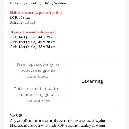
Kolorystyka muliny
:
DMC, Ariadna
Mulina do wzoru (w pasmach po 8 m):
DMC
: 18 szt
Ariadna:
18 szt
Tkanina do wzoru (podstawowa):
Aida 14ct (biała)
: 44 x 39 cm
Aida 16ct (biała)
: 40 x 36 cm
Aida 18ct (biała)
: 38 x 34 cm
Wzór opracowany na
podstawie grafiki
autorstwa:
Lavarmsg
This cross stitch pattern
is made using graphic
freeware by:
WAŻNE:
Aby zakupić mulinę lub tkaninę do wzoru nie trzeba zamawiać wydruku.
Można zamówić wzór w formacie PDF, a osobno materiały do wzoru.