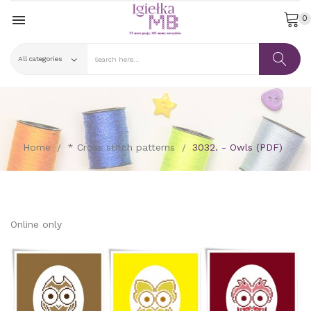

0
Home
* Cross stitch patterns
3032. - Owls (PDF)
Online only