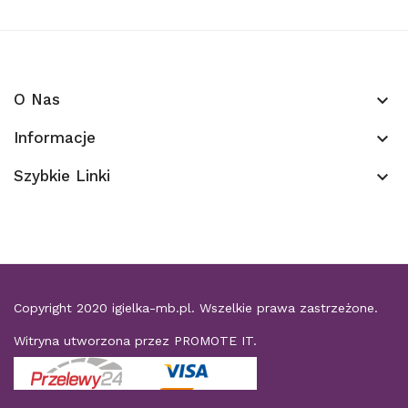
O Nas
keyboard_arrow_down
Informacje
keyboard_arrow_down
Szybkie Linki
keyboard_arrow_down
Copyright 2020
igielka-mb.pl
. Wszelkie prawa zastrzeżone.
Witryna utworzona przez
PROMOTE IT
.