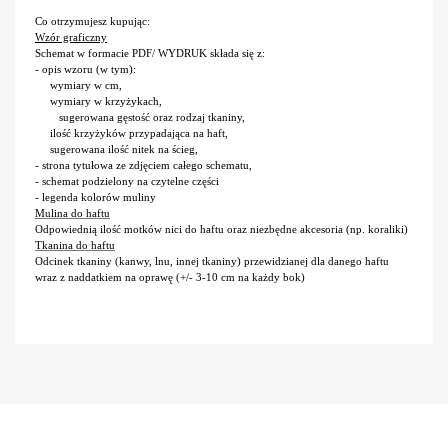
Co otrzymujesz kupując:
Wzór graficzny
Schemat w formacie PDF/ WYDRUK składa się z:
- opis wzoru (w tym):
wymiary w cm,
wymiary w krzyżykach,
sugerowana gęstość oraz rodzaj tkaniny,
ilość krzyżyków przypadająca na haft,
sugerowana ilość nitek na ścieg,
- strona tytułowa ze zdjęciem całego schematu,
- schemat podzielony na czytelne części
- legenda kolorów muliny
Mulina do haftu
Odpowiednią ilość motków nici do haftu oraz niezbędne akcesoria (np. koraliki)
Tkanina do haftu
Odcinek tkaniny (kanwy, lnu, innej tkaniny) przewidzianej dla danego haftu
wraz z naddatkiem na oprawę (+/- 3-10 cm na każdy bok)