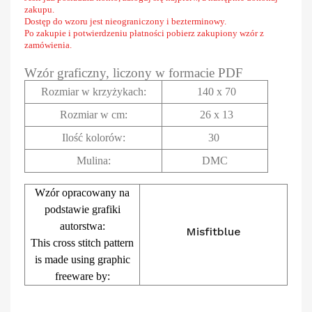
zakupu.
Dostęp do wzoru jest nieograniczony i bezterminowy.
Po zakupie i potwierdzeniu płatności pobierz zakupiony wzór z
zamówienia.
Wzór graficzny, liczony w formacie PDF
Rozmiar w krzyżykach
:
140 x 70
Rozmiar w cm
:
26 x 13
Ilość kolorów:
30
Mulina:
DMC
Wzór opracowany na
podstawie grafiki
autorstwa:
Misfitblue
This cross stitch pattern
is made using graphic
freeware by: