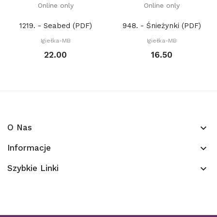
Online only
Online only
1219. - Seabed (PDF)
948. - Śnieżynki (PDF)
Igiełka-MB
Igiełka-MB
22.00
16.50
O Nas
keyboard_arrow_down
Informacje
keyboard_arrow_down
Szybkie Linki
keyboard_arrow_down