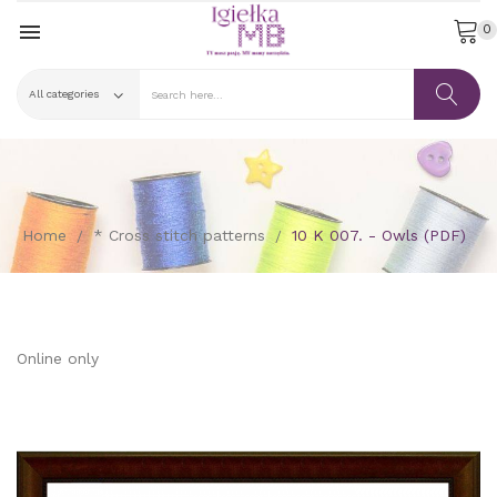

0
Home
* Cross stitch patterns
10 K 007. - Owls (PDF)
Online only