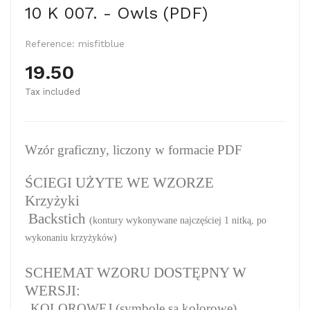
10 K 007. - Owls (PDF)
Reference:
misfitblue
19.50
Tax included
Wzór graficzny, liczony w formacie PDF
ŚCIEGI UŻYTE WE WZORZE
Krzyżyki
Backstich
(kontury wykonywane najczęściej 1 nitką, po
wykonaniu krzyżyków)
SCHEMAT WZORU DOSTĘPNY W
WERSJI:
KOLOROWEJ (symbole są kolorowe)