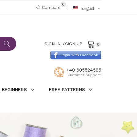
0
Compare
English
expand_more
SIGN IN
SIGN UP
0
Login with Facebook
+48 605524585
Customer Support
 BEGINNERS
FREE PATTERNS