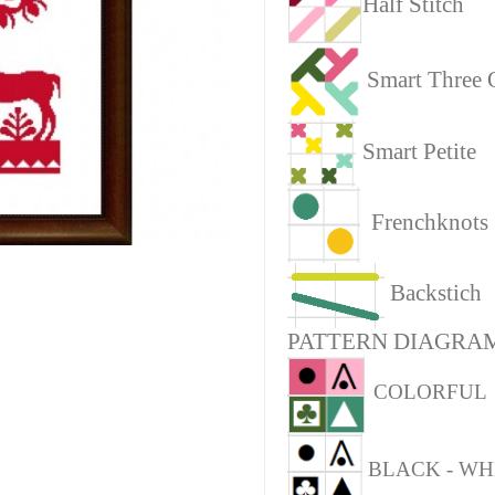
Half Stitch
Smart Three 
Smart Petite
Frenchknots
Backstich
PATTERN DIAGRAM
COLORFUL
BLACK - WH