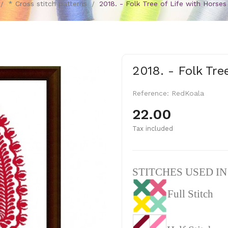
* Cross stitch patterns
2018. - Folk Tree of Life with Horses
2018. - Folk Tre
Reference:
RedKoala
22.00
Tax included
STITCHES USED I
Full Stitch