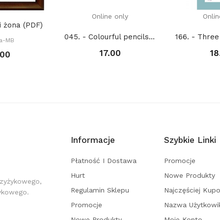
Online only
Onlin
i żona (PDF)
045. - Colourful pencils (PDF)
ka-MB
17.00
18
.00
Informacje
Szybkie Linki
Płatność I Dostawa
Promocje
Hurt
Nowe Produkty
rzyżykowego,
Regulamin Sklepu
Najczęściej Kup
żykowego.
Promocje
Nazwa Użytkowi
Nowe Produkty
Moje Konto