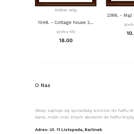
Online only
2366. - Mąż 
1048. - Cottage house 2. (PDF)
Igieł
Igiełka-MB
10
18.00
O Nas
Sklep zajmuje się sprzedażą wzorów do haftu k
kanw, mulin oraz innych akcesorii do haftu krzy
Adres: Ul. 11 Listopada, Barlinek