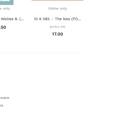
e only
Online only
166. - Three Wishes 8. (PDF)
10 K 083. - The kiss (PDF)
Igie
.50
Igiełka-MB
9
17.00
owane
ka