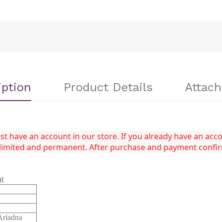
iption
Product Details
Attac
 have an account in our store. If you already have an accou
unlimited and permanent. After purchase and payment confi
at
riadna