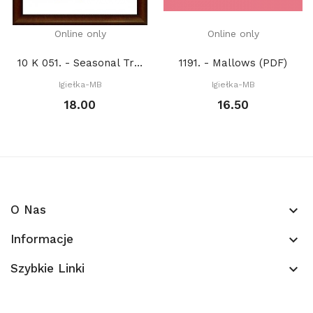
Online only
Online only
10 K 051. - Seasonal Trees: Summer (PDF)
1191. - Mallows (PDF)
Igiełka-MB
Igiełka-MB
18.00
16.50
O Nas
keyboard_arrow_down
Informacje
keyboard_arrow_down
Szybkie Linki
keyboard_arrow_down