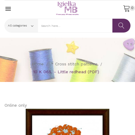

0
Home
* Cross stitch patterns
10 K 065. - Little redhead (PDF)
Online only