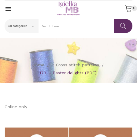

0
Home
* Cross stitch patterns
1173. - Easter delights (PDF)
Online only