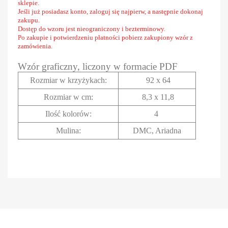
sklepie.
Jeśli już posiadasz konto, zaloguj się najpierw, a następnie dokonaj
zakupu.
Dostęp do wzoru jest nieograniczony i bezterminowy.
Po zakupie i potwierdzeniu płatności pobierz zakupiony wzór z
zamówienia.
Wzór graficzny, liczony w formacie PDF
Rozmiar w krzyżykach
:
92 x 64
Rozmiar w cm
:
8,3 x 11,8
Ilość kolorów:
4
Mulina:
DMC, Ariadna