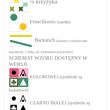
¼ krzyżyka
Frenchknots
(supełki)
Backstich
(kontury wykonywane
najczęściej 1 nitką, po wykonaniu krzyżyków)
SCHEMAT WZORU DOSTĘPNY W
WERSJI:
KOLOROWEJ (symbole są
kolorowe)
CZARNO BIAŁEJ (symbole są