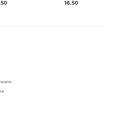
.50
16.50
owane
ka