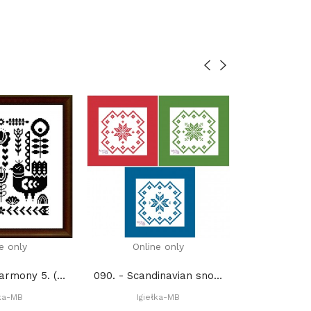
e only
Online only
Onli
923. - Bird harmony 5. (PDF)
090. - Scandinavian snowflakes (PDF)
1
łka-MB
Igiełka-MB