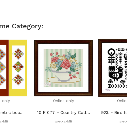
ame Category:
e only
Online only
Onlin
2469. - Geometric bookmarks (PDF)
10 K 077. - Country Cottage Rose IV (PDF)
ka-MB
Igiełka-MB
Igie