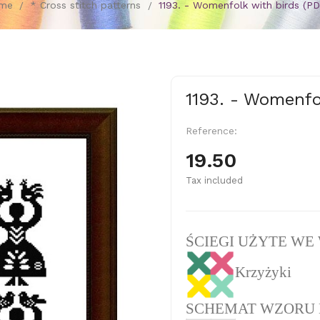
me
* Cross stitch patterns
1193. - Womenfolk with birds (PD
1193. - Womenfo
Reference:
19.50
Tax included
ŚCIEGI UŻYTE WE
Krzyżyki
SCHEMAT WZORU 