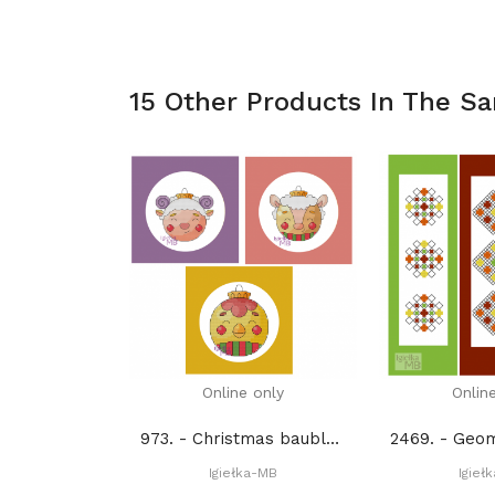
15 Other Products In The S
Online only
Onlin
973. - Christmas baubles 4. (PDF)
Igiełka-MB
Igieł