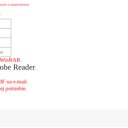
 wzór z zamówienia.
F
na
e WinRAR.
obe Reader
.
F na e-mail.
j potrzebie.