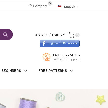
0
Compare
English
expand_more
SIGN IN
SIGN UP
0
Login with Facebook
+48 605524585
Customer Support
 BEGINNERS
FREE PATTERNS