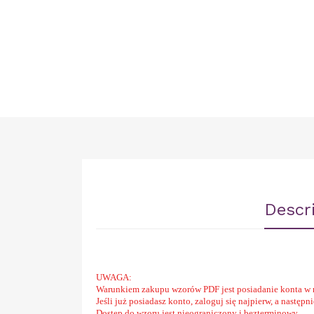
Descr
UWAGA:
Warunkiem zakupu wzorów PDF jest posiadanie konta w 
Jeśli już posiadasz konto, zaloguj się najpierw, a następ
Dostęp do wzoru jest nieograniczony i bezterminowy.