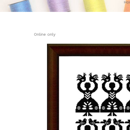
Ho
Online only