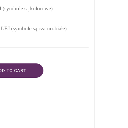
symbole są kolorowe)
 (symbole są czarno-białe)
DD TO CART