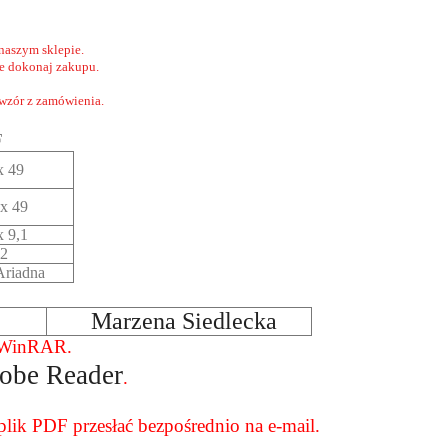
naszym sklepie.
nie dokonaj zakupu.
 wzór z zamówienia.
F
x 49
x 49
x 9,1
2
riadna
Marzena Siedlecka
e WinRAR.
obe Reader
.
ik PDF przesłać bezpośrednio na e-mail.