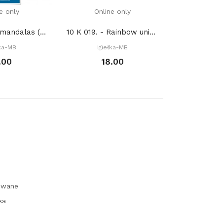
e only
Online only
Onli
2984. - Mini mandalas (PDF)
10 K 019. - Rainbow unicorn II (PDF)
łka-MB
Igiełka-MB
Igie
.00
18.00
1
owane
ka