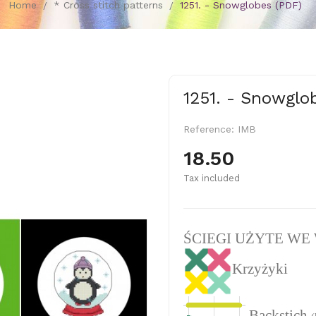
Home
* Cross stitch patterns
1251. - Snowglobes (PDF)
1251. - Snowglo
Reference:
IMB
18.50
Tax included
ŚCIEGI UŻYTE WE
Krzyżyki
Backstich