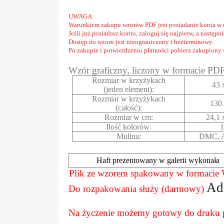
UWAGA:
Warunkiem zakupu wzorów PDF jest posiadanie konta w 
Jeśli już posiadasz konto, zaloguj się najpierw, a następ
Dostęp do wzoru jest nieograniczony i bezterminowy.
Po zakupie i potwierdzeniu płatności pobierz zakupiony
Wzór graficzny, liczony w formacie PD
Rozmiar w krzyżykach
43 
(jeden element):
Rozmiar w krzyżykach
130 
(całość):
Rozmiar w cm:
24,1 
Ilość kolorów:
1
Mulina:
DMC, A
Haft prezentowany w galerii wykonała
Plik ze wzorem spakowany w formaci
Ad
Do rozpakowania służy (darmowy)
Na życzenie możemy gotowy do druku pl