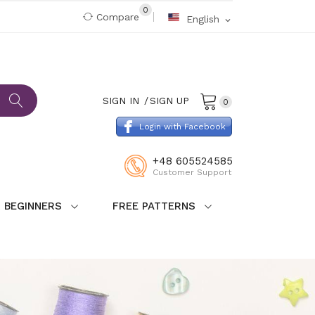
0
Compare
English
expand_more
SIGN IN
SIGN UP
0
Login with Facebook
+48 605524585
Customer Support
 BEGINNERS
FREE PATTERNS