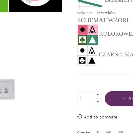
(
wykonaniu krzyżyków)
SCHEMAT WZORU 
KOLOROWEJ (
CZARNO BIAŁEJ
A
Add to compare
Share