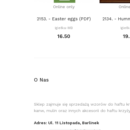
Online only
Onlin
2153. - Easter eggs (PDF)
Igiełka-MB
Igieł
16.50
19
O Nas
Sklep zajmuje się sprzedażą wzorów do haftu k
kanw, mulin oraz innych akcesorii do haftu krzy
Adres: Ul. 11 Listopada, Barlinek