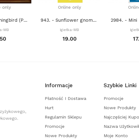
e only
Online only
Onlin
2134. - Hummingbird (PDF)
943. - Sunflower gnomes (PDF)
ka-MB
Igiełka-MB
Igie
.50
19.00
17
Informacje
Szybkie Linki
Płatność I Dostawa
Promocje
Hurt
Nowe Produkty
rzyżykowego,
Regulamin Sklepu
Najczęściej Kup
żykowego.
Promocje
Nazwa Użytkowi
Nowe Produkty
Moje Konto