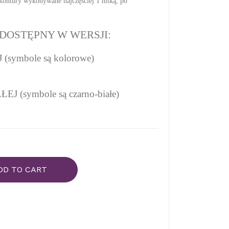
kontury wykonywane najczęściej 1 nitką, po
DOSTĘPNY W WERSJI:
symbole są kolorowe)
 (symbole są czarno-białe)
DD TO CART