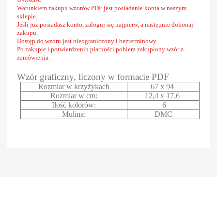
Warunkiem zakupu wzorów PDF jest posiadanie konta w naszym
sklepie.
Jeśli już posiadasz konto, zaloguj się najpierw, a następnie dokonaj
zakupu.
Dostęp do wzoru jest nieograniczony i bezterminowy.
Po zakupie i potwierdzeniu płatności pobierz zakupiony wzór z
zamówienia.
Wzór graficzny, liczony w formacie PDF
Rozmiar w krzyżykach
67 x 94
Rozmiar w cm:
12,4 x 17,6
Ilość kolorów:
6
Mulina:
DMC