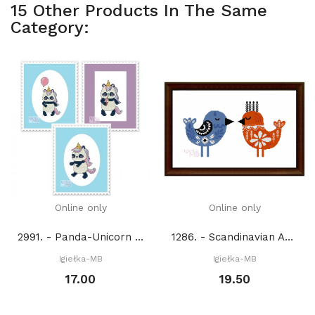
15 Other Products In The Same
Category:
Online only
Online only
2991. - Panda-Unicorn Mash Up (PDF)
1286. - Scandinavian Art: Birds (PDF)
Igiełka-MB
Igiełka-MB
17.00
19.50