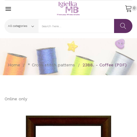

0
Home
* Cross stitch patterns
2388. - Coffee (PDF)
Online only