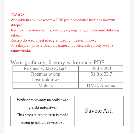
UWAGA:
Warunkiem zakupu wzorów PDF jest posiadanie konta w naszym
sklepie.
Jeśli już posiadasz konto, zaloguj się najpierw, a następnie dokonaj
zakupu.
Dostęp do wzoru jest nieograniczony i bezterminowy.
Po zakupie i potwierdzeniu płatności pobierz zakupiony wzór z
zamówienia.
Wzór graficzny, liczony w formacie PDF
Rozmiar w krzyżykach
280 x 290
Rozmiar w cm:
51,8 x 53,7
Ilość kolorów:
7
Mulina:
DMC, Ariadna
Wzór opracowany na podstawie
grafiki autorstwa:
Favete Art.
This cross stitch pattern is made
using graphic freeware by: