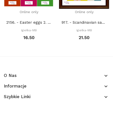
Online only
Online only
2156. - Easter eggs 2. (PDF)
917. - Scandinavian sampler 2. (PDF)
Igiełka-MB
Igiełka-MB
16.50
21.50
O Nas
keyboard_arrow_down
Informacje
keyboard_arrow_down
Szybkie Linki
keyboard_arrow_down