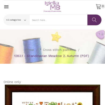

0
Home
* Cross stitch patterns
1282.1 - Scandinavian Meadow 2. Autumn (PDF)
Online only